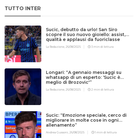
TUTTO INTER
Sucic, debutto da urlo! San Siro
scopre il suo nuovo gioiello: assist,
qualità e applausi da fuoriclasse
La Redazione,
26/08/2025
3 min di lettura
Longari: “A gennaio messaggi su
whatsapp di un esperto: ‘Sucic è
meglio di Brozovic'”
La Redazione,
26/08/2025
2 min di lettura
Sucic: “Emozione speciale, cerco di
migliorare in molte cose in ogni
allenamento”
Andrea Gussoni,
26/08/2025
1 min di lettura