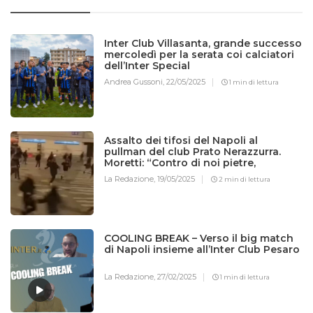
Inter Club Villasanta, grande successo
mercoledì per la serata coi calciatori
dell’Inter Special
Andrea Gussoni,
22/05/2025
1 min di lettura
Assalto dei tifosi del Napoli al
pullman del club Prato Nerazzurra.
Moretti: “Contro di noi pietre,
bottiglie e spranghe”
La Redazione,
19/05/2025
2 min di lettura
COOLING BREAK – Verso il big match
di Napoli insieme all’Inter Club Pesaro
La Redazione,
27/02/2025
1 min di lettura