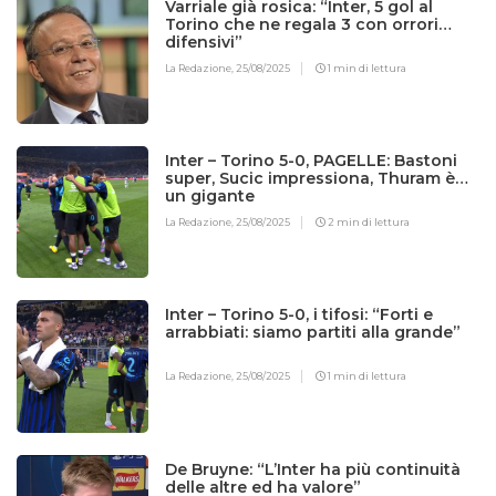
Varriale già rosica: “Inter, 5 gol al
Torino che ne regala 3 con orrori
difensivi”
La Redazione,
25/08/2025
1 min di lettura
Inter – Torino 5-0, PAGELLE: Bastoni
super, Sucic impressiona, Thuram è
un gigante
La Redazione,
25/08/2025
2 min di lettura
Inter – Torino 5-0, i tifosi: “Forti e
arrabbiati: siamo partiti alla grande”
La Redazione,
25/08/2025
1 min di lettura
De Bruyne: “L’Inter ha più continuità
delle altre ed ha valore”