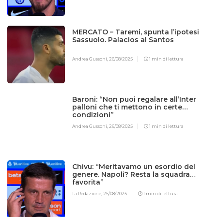
MERCATO – Taremi, spunta l’ipotesi
Sassuolo. Palacios al Santos
Andrea Gussoni,
26/08/2025
1 min di lettura
Baroni: “Non puoi regalare all’Inter
palloni che ti mettono in certe
condizioni”
Andrea Gussoni,
26/08/2025
1 min di lettura
Chivu: “Meritavamo un esordio del
genere. Napoli? Resta la squadra
favorita”
La Redazione,
25/08/2025
1 min di lettura