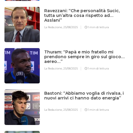
Ravezzani: “Che personalità Sucic,
tutta un’altra cosa rispetto ad
Asslani”
La Redazione,
25/08/2025
1 min di lettura
Thuram: “Papà e mio fratello mi
prendono sempre in giro sul gioco
aereo…”
La Redazione,
25/08/2025
1 min di lettura
Bastoni: “Abbiamo voglia di rivalsa, i
nuovi arrivi ci hanno dato energia”
La Redazione,
25/08/2025
1 min di lettura