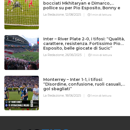
bocciati Mkhitaryan e Dimarco,
pollice su per Pio Esposito, Bonny e
Sucic
La Redazione,
12/08/2025
1 min di lettura
Inter – River Plate 2-0, i tifosi: “Qualità,
carattere, resistenza. Fortissimo Pio
Esposito, belle giocate di Sucic”
La Redazione,
26/06/2025
1 min di lettura
Monterrey – Inter 1-1, i tifosi:
“Disordine, confusione, ruoli casuali,
gol sbagliati”
La Redazione,
18/06/2025
1 min di lettura