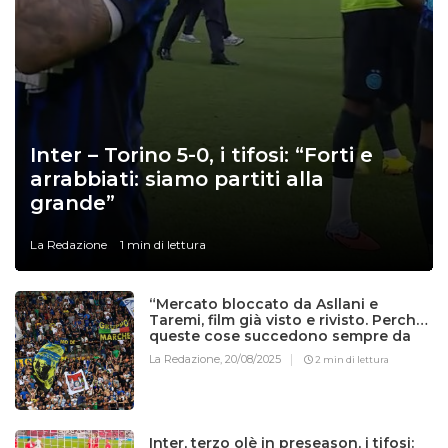
Inter – Torino 5-0, i tifosi: “Forti e
arrabbiati: siamo partiti alla
grande”
La Redazione
1 min di lettura
“Mercato bloccato da Asllani e
Taremi, film già visto e rivisto. Perché
queste cose succedono sempre da
noi?” Tifosi scatenati sui social
La Redazione,
20/08/2025
2 min di lettura
Inter, terzo olè in preseason, i tifosi: