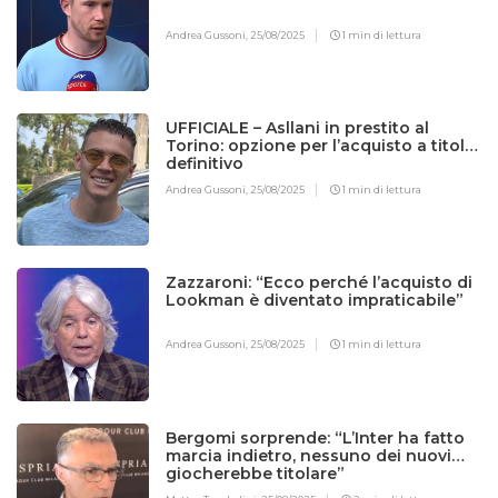
Andrea Gussoni,
25/08/2025
1 min di lettura
UFFICIALE – Asllani in prestito al
Torino: opzione per l’acquisto a titolo
definitivo
Andrea Gussoni,
25/08/2025
1 min di lettura
Zazzaroni: “Ecco perché l’acquisto di
Lookman è diventato impraticabile”
Andrea Gussoni,
25/08/2025
1 min di lettura
Bergomi sorprende: “L’Inter ha fatto
marcia indietro, nessuno dei nuovi
giocherebbe titolare”