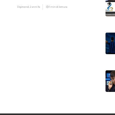
Digitrend,
2 anni fa
1 min di lettura