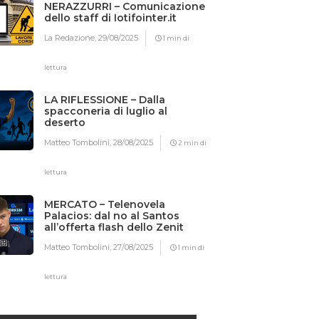
NERAZZURRI – Comunicazione
dello staff di Iotifointer.it
La Redazione,
29/08/2025
1 min di
lettura
LA RIFLESSIONE – Dalla
spacconeria di luglio al
deserto
Matteo Tombolini,
28/08/2025
2 min di
lettura
MERCATO – Telenovela
Palacios: dal no al Santos
all’offerta flash dello Zenit
Matteo Tombolini,
27/08/2025
1 min di
lettura