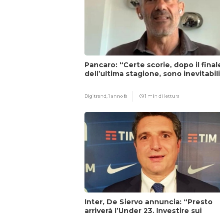
Pancaro: “Certe scorie, dopo il final
dell’ultima stagione, sono inevitabil
Digitrend,
1 anno fa
1 min di lettura
Inter, De Siervo annuncia: “Presto
arriverà l’Under 23. Investire sui
giovani…”