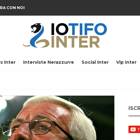
RA CON NOI
s Inter
Interviste Nerazzurre
Social Inter
Vip Inter
ISC