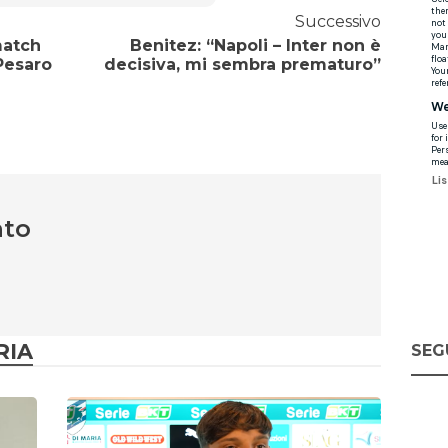
Successivo
match
Benitez: “Napoli – Inter non è
 Pesaro
decisiva, mi sembra prematuro”
nto
RIA
SEG