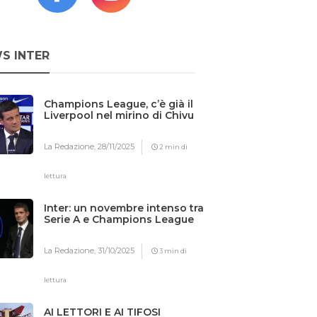
S INTER
Champions League, c’è già il
Liverpool nel mirino di Chivu
La Redazione,
28/11/2025
2 min di
lettura
Inter: un novembre intenso tra
Serie A e Champions League
La Redazione,
31/10/2025
3 min di
lettura
AI LETTORI E AI TIFOSI