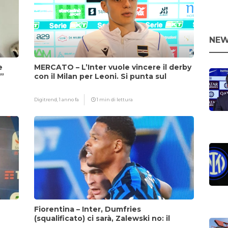
NEW
e
MERCATO – L’Inter vuole vincere il derby
i”
con il Milan per Leoni. Si punta sul
fattore Chivu
Digitrend,
1 anno fa
1 min di lettura
Fiorentina – Inter, Dumfries
(squalificato) ci sarà, Zalewski no: il
motivo