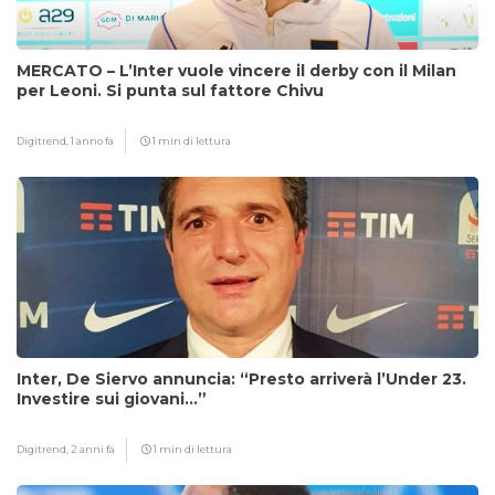
MERCATO – L’Inter vuole vincere il derby con il Milan
per Leoni. Si punta sul fattore Chivu
Digitrend,
1 anno fa
1 min di lettura
Inter, De Siervo annuncia: “Presto arriverà l’Under 23.
Investire sui giovani…”
Digitrend,
2 anni fa
1 min di lettura