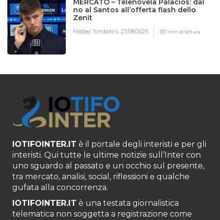
MERCATO – Telenovela Palacios: dal
no al Santos all’offerta flash dello
Zenit
Matteo Tombolini,
27/08/2025
1 min di lettura
IOTIFOINTER.IT
è il portale degli interisti e per gli
interisti. Qui tutte le ultime notizie sull’Inter con
uno sguardo al passato e un occhio sul presente,
tra mercato, analisi, social, riflessioni e qualche
gufata alla concorrenza.
IOTIFOINTER.IT
è una testata giornalistica
telematica non soggetta a registrazione come