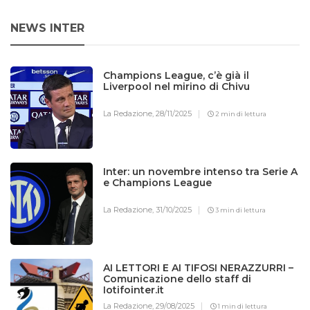
NEWS INTER
Champions League, c’è già il
Liverpool nel mirino di Chivu
La Redazione,
28/11/2025
2 min di lettura
Inter: un novembre intenso tra Serie A
e Champions League
La Redazione,
31/10/2025
3 min di lettura
AI LETTORI E AI TIFOSI NERAZZURRI –
Comunicazione dello staff di
Iotifointer.it
La Redazione,
29/08/2025
1 min di lettura