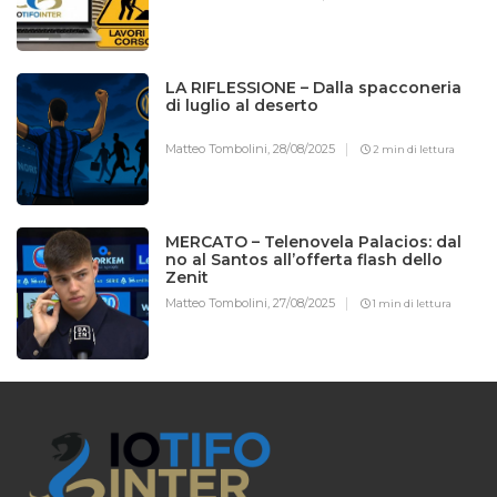
LA RIFLESSIONE – Dalla spacconeria
di luglio al deserto
Matteo Tombolini,
28/08/2025
2 min di lettura
MERCATO – Telenovela Palacios: dal
no al Santos all’offerta flash dello
Zenit
Matteo Tombolini,
27/08/2025
1 min di lettura