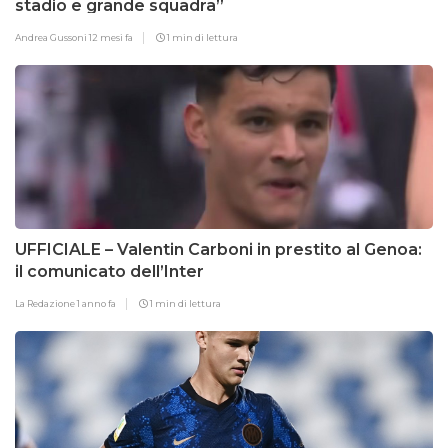
stadio e grande squadra”
Andrea Gussoni
12 mesi fa
1 min di lettura
UFFICIALE – Valentin Carboni in prestito al Genoa:
il comunicato dell’Inter
La Redazione
1 anno fa
1 min di lettura