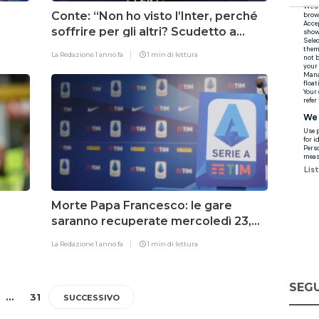
Conte: “Non ho visto l’Inter, perché
soffrire per gli altri? Scudetto a
Napoli sarebbe un prodigio”
La Redazione
1 anno fa
1 min di lettura
Morte Papa Francesco: le gare
saranno recuperate mercoledì 23,
confermato il derby di Coppa Italia.
La Redazione
1 anno fa
1 min di lettura
Non mancano le polemiche
SEGU
…
31
SUCCESSIVO