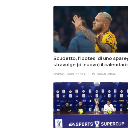
Scudetto, l’ipotesi di uno spar
stravolge (di nuovo) il calendari
ultima giornata anticipata?
Andrea Gussoni
1 anno fa
1 min di lettura