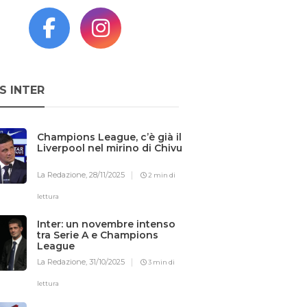
S INTER
Champions League, c’è già il
Liverpool nel mirino di Chivu
La Redazione,
28/11/2025
2 min di
lettura
Inter: un novembre intenso
tra Serie A e Champions
League
La Redazione,
31/10/2025
3 min di
lettura