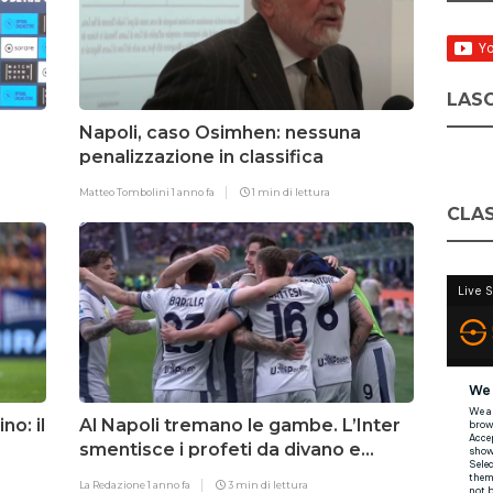
LASC
Napoli, caso Osimhen: nessuna
penalizzazione in classifica
Matteo Tombolini
1 anno fa
1 min di lettura
CLAS
no: il
Al Napoli tremano le gambe. L’Inter
smentisce i profeti da divano e
crede nel sorpasso
La Redazione
1 anno fa
3 min di lettura