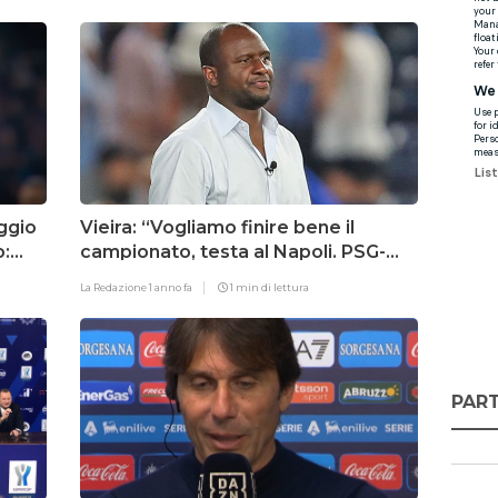
eggio
Vieira: “Vogliamo finire bene il
o:
campionato, testa al Napoli. PSG-
Inter? Fanno entrambe parte della
La Redazione
1 anno fa
1 min di lettura
mia vita”
PART