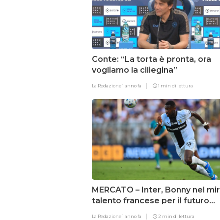
Conte: “La torta è pronta, ora
vogliamo la ciliegina”
La Redazione
1 anno fa
1 min di lettura
MERCATO – Inter, Bonny nel miri
talento francese per il futuro
nerazzurro
La Redazione
1 anno fa
2 min di lettura