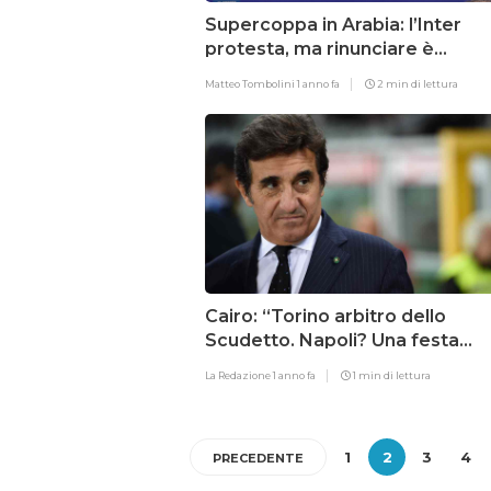
Supercoppa in Arabia: l’Inter
protesta, ma rinunciare è
impossibile
Matteo Tombolini
1 anno fa
2 min di lettura
Cairo: “Torino arbitro dello
Scudetto. Napoli? Una festa
tornarci”
La Redazione
1 anno fa
1 min di lettura
1
2
3
4
PRECEDENTE