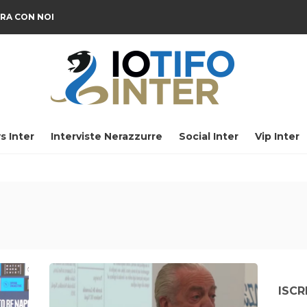
RA CON NOI
s Inter
Interviste Nerazzurre
Social Inter
Vip Inter
ISCR