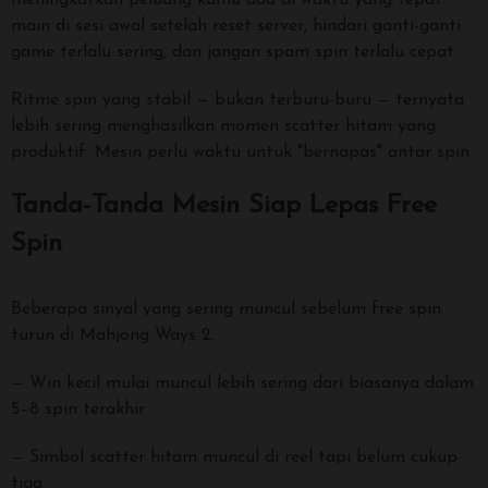
meningkatkan peluang kamu ada di waktu yang tepat:
main di sesi awal setelah reset server, hindari ganti-ganti
game terlalu sering, dan jangan spam spin terlalu cepat.
Ritme spin yang stabil — bukan terburu-buru — ternyata
lebih sering menghasilkan momen scatter hitam yang
produktif. Mesin perlu waktu untuk "bernapas" antar spin.
Tanda-Tanda Mesin Siap Lepas Free
Spin
Beberapa sinyal yang sering muncul sebelum free spin
turun di Mahjong Ways 2:
— Win kecil mulai muncul lebih sering dari biasanya dalam
5–8 spin terakhir
— Simbol scatter hitam muncul di reel tapi belum cukup
tiga