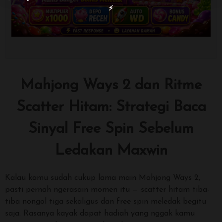
⚡
Show More
Mahjong Ways 2 dan Ritme
Scatter Hitam: Strategi Baca
Sinyal Free Spin Sebelum
Ledakan Maxwin
Kalau kamu sudah cukup lama main Mahjong Ways 2,
pasti pernah ngerasain momen itu — scatter hitam tiba-
tiba nongol tiga sekaligus dan free spin meledak begitu
saja. Rasanya kayak dapat hadiah yang nggak kamu