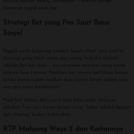
muncul scatter kedua, bersiaplah — scatter ketiga
biasanya nggak jauh lagi.
Strategi Bet yang Pas Saat Baca
Sinyal
Nggak perlu langsung maxbet begitu lihat satu scatter.
Strategi yang lebih aman dan sering terbukti efektif
adalah flat bet dulu — pertahankan nominal yang sama
selama fase transisi. Naikkan bet secara bertahap hanya
ketika kamu sudah melihat dua scatter hitam dalam satu
sesi spin yang berdekatan.
Naik bet terlalu dini justru bisa bikin saldo terkuras
sebelum free spin benar-benar turun. Sabar adalah bagian
dari strategi, bukan kelemahan.
RTP Mahjong Ways 2 dan Kaitannya