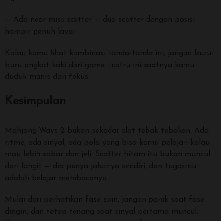
— Ada near miss scatter — dua scatter dengan posisi
hampir penuh layar
Kalau kamu lihat kombinasi tanda-tanda ini, jangan buru-
buru angkat kaki dari game. Justru ini saatnya kamu
duduk manis dan fokus.
Kesimpulan
Mahjong Ways 2 bukan sekadar slot tebak-tebakan. Ada
ritme, ada sinyal, ada pola yang bisa kamu pelajari kalau
mau lebih sabar dan jeli. Scatter hitam itu bukan muncul
dari langit — dia punya jalurnya sendiri, dan tugasmu
adalah belajar membacanya.
Mulai dari perhatikan fase spin, jangan panik saat fase
dingin, dan tetap tenang saat sinyal pertama muncul.