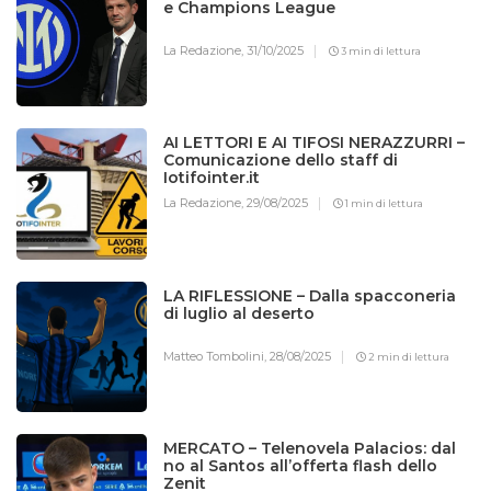
e Champions League
La Redazione,
31/10/2025
3 min di lettura
AI LETTORI E AI TIFOSI NERAZZURRI –
Comunicazione dello staff di
Iotifointer.it
La Redazione,
29/08/2025
1 min di lettura
LA RIFLESSIONE – Dalla spacconeria
di luglio al deserto
Matteo Tombolini,
28/08/2025
2 min di lettura
MERCATO – Telenovela Palacios: dal
no al Santos all’offerta flash dello
Zenit