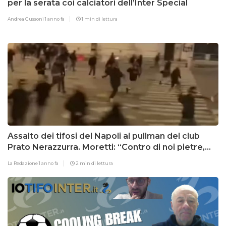
per la serata coi calciatori dell’Inter Special
Andrea Gussoni
1 anno fa
1 min di lettura
Assalto dei tifosi del Napoli al pullman del club
Prato Nerazzurra. Moretti: “Contro di noi pietre,
bottiglie e spranghe”
La Redazione
1 anno fa
2 min di lettura