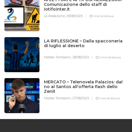
Comunicazione dello staff di
Iotifointer.it
La Redazione,
29/08/2025
1 min di lettura
LA RIFLESSIONE – Dalla spacconeria
di luglio al deserto
Matteo Tombolini,
28/08/2025
2 min di lettura
MERCATO – Telenovela Palacios: dal
no al Santos all’offerta flash dello
Zenit
Matteo Tombolini,
27/08/2025
1 min di lettura