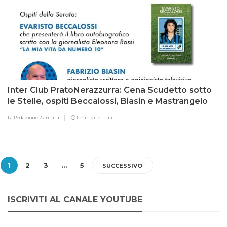
Inter Club PratoNerazzurra: Cena Scudetto sotto
le Stelle, ospiti Beccalossi, Biasin e Mastrangelo
La Redazione
2 anni fa
1 min di lettura
1
2
3
…
5
SUCCESSIVO
ISCRIVITI AL CANALE YOUTUBE