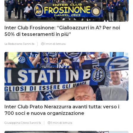
Inter Club Frosinone: “Gialloazzurri in A? Per noi
50% di tesseramenti in più”
La Redazione
3 anni fa
1 min di lettura
Inter Club Prato Nerazzurra avanti tutta: verso i
700 soci e nuova organizzazione
Giuseppina Citera
3 anni fa
1 min di lettura