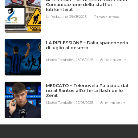
Comunicazione dello staff di
Iotifointer.it
La Redazione,
29/08/2025
1 min di lettura
LA RIFLESSIONE – Dalla spacconeria
di luglio al deserto
Matteo Tombolini,
28/08/2025
2 min di lettura
MERCATO – Telenovela Palacios: dal
no al Santos all’offerta flash dello
Zenit
Matteo Tombolini,
27/08/2025
1 min di lettura