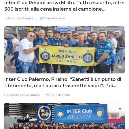
Inter Club Recco: arriva Milito. Tutto esaurito, oltre
300 iscritti alla cena insieme al campione
nerazzurro
La Redazione
2 anni fa
2 min di lettura
Inter Club Palermo, Piraino: “Zanetti è un punto di
riferimento, ma Lautaro trasmette valori”. Poi
svela un aneddoto su Barella
Giuseppina Citera
3 anni fa
3 min di lettura