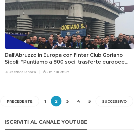
Dall’Abruzzo in Europa con l’Inter Club Goriano
Sicoli: “Puntiamo a 800 soci: trasferte europee
nostra specialità”
La Redazione
3 anni fa
2 min di lettura
1
2
3
4
5
PRECEDENTE
SUCCESSIVO
ISCRIVITI AL CANALE YOUTUBE