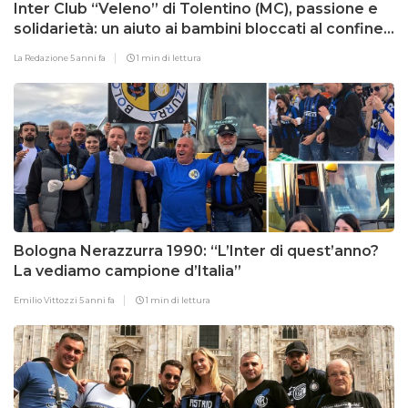
Inter Club “Veleno” di Tolentino (MC), passione e
solidarietà: un aiuto ai bambini bloccati al confine
tra Polonia e Bielorussia
La Redazione
5 anni fa
1 min di lettura
Bologna Nerazzurra 1990: “L’Inter di quest’anno?
La vediamo campione d’Italia”
Emilio Vittozzi
5 anni fa
1 min di lettura