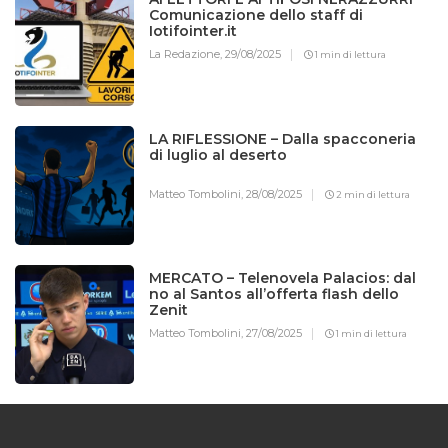
Comunicazione dello staff di
Iotifointer.it
La Redazione,
29/08/2025
1 min di lettura
LA RIFLESSIONE – Dalla spacconeria
di luglio al deserto
Matteo Tombolini,
28/08/2025
2 min di lettura
MERCATO – Telenovela Palacios: dal
no al Santos all’offerta flash dello
Zenit
Matteo Tombolini,
27/08/2025
1 min di lettura