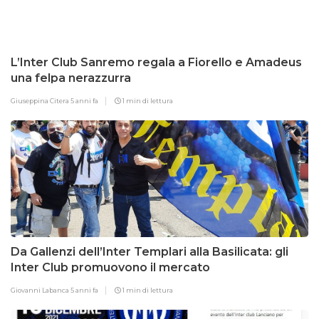
L’Inter Club Sanremo regala a Fiorello e Amadeus
una felpa nerazzurra
Giuseppina Citera
5 anni fa
1 min di lettura
Da Gallenzi dell’Inter Templari alla Basilicata: gli
Inter Club promuovono il mercato
Giovanni Labanca
5 anni fa
1 min di lettura