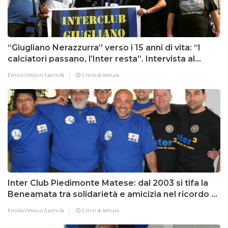
“Giugliano Nerazzurra” verso i 15 anni di vita: “I
calciatori passano, l’Inter resta”. Intervista al
presidente Amoruso
Emilio Vittozzi
5 anni fa
2 min di lettura
Inter Club Piedimonte Matese: dal 2003 si tifa la
Beneamata tra solidarietà e amicizia nel ricordo di
Niki Paterno
Emilio Vittozzi
5 anni fa
2 min di lettura