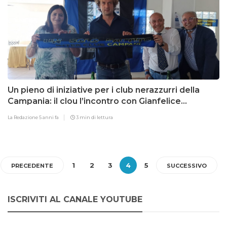
Un pieno di iniziative per i club nerazzurri della
Campania: il clou l’incontro con Gianfelice
Facchetti
La Redazione
5 anni fa
3 min di lettura
1
2
3
4
5
PRECEDENTE
SUCCESSIVO
ISCRIVITI AL CANALE YOUTUBE