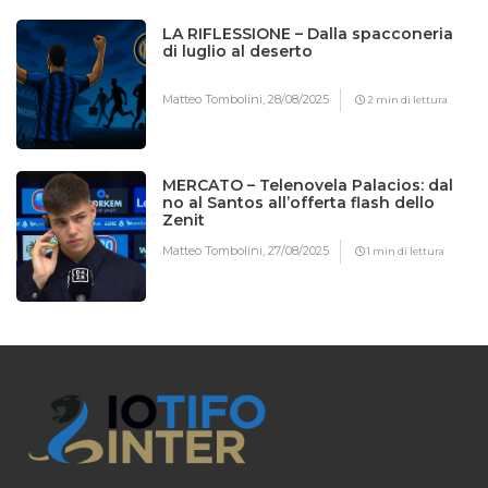
LA RIFLESSIONE – Dalla spacconeria
di luglio al deserto
Matteo Tombolini,
28/08/2025
2 min di lettura
MERCATO – Telenovela Palacios: dal
no al Santos all’offerta flash dello
Zenit
Matteo Tombolini,
27/08/2025
1 min di lettura