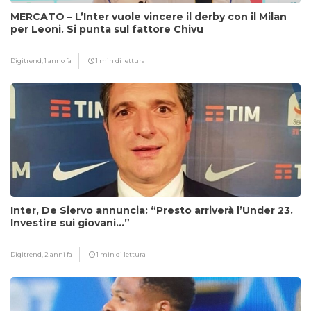
MERCATO – L’Inter vuole vincere il derby con il Milan
per Leoni. Si punta sul fattore Chivu
Digitrend,
1 anno fa
1 min di lettura
Inter, De Siervo annuncia: “Presto arriverà l’Under 23.
Investire sui giovani…”
Digitrend,
2 anni fa
1 min di lettura