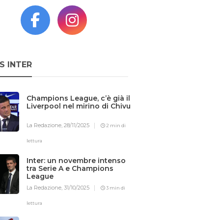
S INTER
Champions League, c’è già il
Liverpool nel mirino di Chivu
La Redazione,
28/11/2025
2 min di
lettura
Inter: un novembre intenso
tra Serie A e Champions
League
La Redazione,
31/10/2025
3 min di
lettura