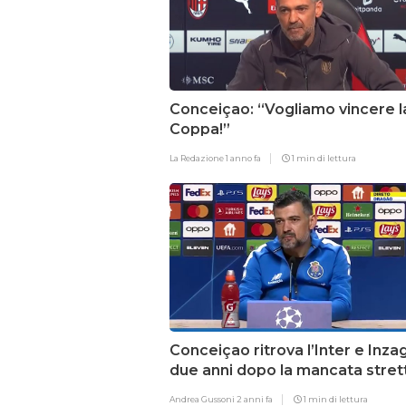
Conceiçao: “Vogliamo vincere l
Coppa!”
La Redazione
1 anno fa
1 min di lettura
Conceiçao ritrova l’Inter e Inza
due anni dopo la mancata strett
mano
Andrea Gussoni
2 anni fa
1 min di lettura