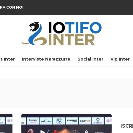
RA CON NOI
s Inter
Interviste Nerazzurre
Social Inter
Vip Inter
ISCR