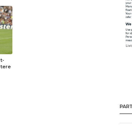
t-
utere
PART