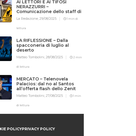
AI LETTORI E AI TIFOSI
NERAZZURRI –
Comunicazione dello staff di
Iotifointer.it
La Redazione,
29/08/2025
1 min di
lettura
LA RIFLESSIONE – Dalla
spacconeria di luglio al
deserto
Matteo Tombolini,
28/08/2025
2 min
di lettura
MERCATO – Telenovela
Palacios: dal no al Santos
all’offerta flash dello Zenit
Matteo Tombolini,
27/08/2025
1 min
di lettura
IE POLICY
PRIVACY POLICY