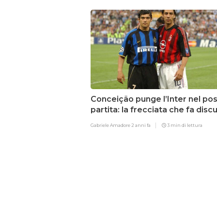
Conceição punge l’Inter nel pos
partita: la frecciata che fa disc
Gabriele Amadore
2 anni fa
3 min di lettura