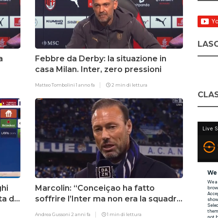
LASC
a
Febbre da Derby: la situazione in
casa Milan. Inter, zero pressioni
Matteo Tombolini
1 anno fa
2 min di lettura
CLAS
ghi
Marcolin: “Conceiçao ha fatto
a di
soffrire l’Inter ma non era la squadra
dominante di adesso”
Andrea Gussoni
2 anni fa
1 min di lettura