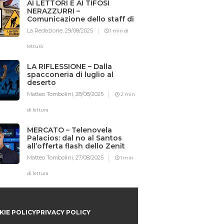
AI LETTORI E AI TIFOSI
NERAZZURRI –
Comunicazione dello staff di
Iotifointer.it
La Redazione,
29/08/2025
1 min di
lettura
LA RIFLESSIONE – Dalla
spacconeria di luglio al
deserto
Matteo Tombolini,
28/08/2025
2 min
di lettura
MERCATO – Telenovela
Palacios: dal no al Santos
all’offerta flash dello Zenit
Matteo Tombolini,
27/08/2025
1 min
di lettura
IE POLICY
PRIVACY POLICY