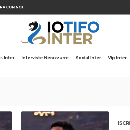
RA CON NOI
s Inter
Interviste Nerazzurre
Social Inter
Vip Inter
ISCR