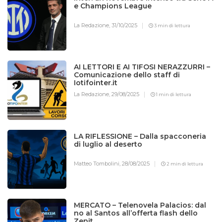
e Champions League
La Redazione,
31/10/2025
3 min di lettura
AI LETTORI E AI TIFOSI NERAZZURRI –
Comunicazione dello staff di
Iotifointer.it
La Redazione,
29/08/2025
1 min di lettura
LA RIFLESSIONE – Dalla spacconeria
di luglio al deserto
Matteo Tombolini,
28/08/2025
2 min di lettura
MERCATO – Telenovela Palacios: dal
no al Santos all’offerta flash dello
Zenit