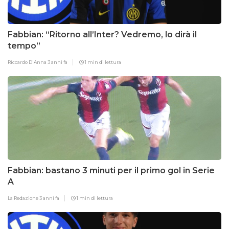
Fabbian: “Ritorno all’Inter? Vedremo, lo dirà il
tempo”
Riccardo D'Anna
3 anni fa
1 min di lettura
Fabbian: bastano 3 minuti per il primo gol in Serie
A
La Redazione
3 anni fa
1 min di lettura