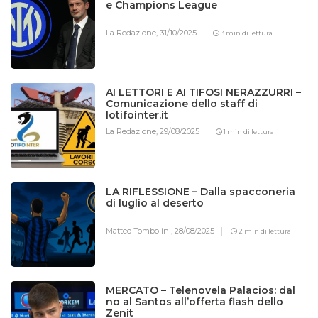
e Champions League
La Redazione,
31/10/2025
3 min di lettura
AI LETTORI E AI TIFOSI NERAZZURRI –
Comunicazione dello staff di
Iotifointer.it
La Redazione,
29/08/2025
1 min di lettura
LA RIFLESSIONE – Dalla spacconeria
di luglio al deserto
Matteo Tombolini,
28/08/2025
2 min di lettura
MERCATO – Telenovela Palacios: dal
no al Santos all’offerta flash dello
Zenit