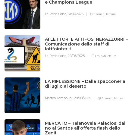
e Champions League
La Redazione,
31/10/2025
3 min di lettura
AI LETTORI E AI TIFOSI NERAZZURRI –
Comunicazione dello staff di
Iotifointer.it
La Redazione,
29/08/2025
1 min di lettura
LA RIFLESSIONE – Dalla spacconeria
di luglio al deserto
Matteo Tombolini,
28/08/2025
2 min di lettura
MERCATO – Telenovela Palacios: dal
no al Santos all’offerta flash dello
Zenit