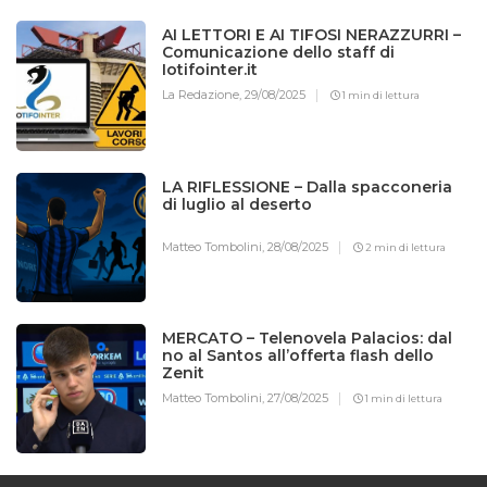
AI LETTORI E AI TIFOSI NERAZZURRI –
Comunicazione dello staff di
Iotifointer.it
La Redazione,
29/08/2025
1 min di lettura
LA RIFLESSIONE – Dalla spacconeria
di luglio al deserto
Matteo Tombolini,
28/08/2025
2 min di lettura
MERCATO – Telenovela Palacios: dal
no al Santos all’offerta flash dello
Zenit
Matteo Tombolini,
27/08/2025
1 min di lettura