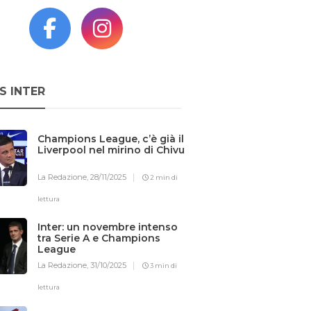
S INTER
Champions League, c’è già il
Liverpool nel mirino di Chivu
La Redazione,
28/11/2025
2 min di
lettura
Inter: un novembre intenso
tra Serie A e Champions
League
La Redazione,
31/10/2025
3 min di
lettura