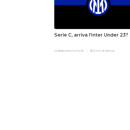
Serie C, arriva l’Inter Under 23?
La Redazione
1 anno fa
3 min di lettura