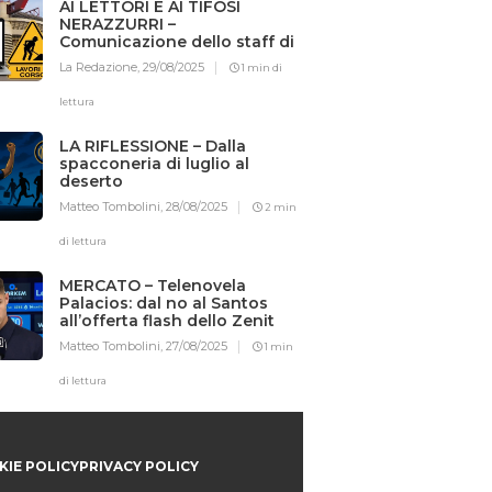
AI LETTORI E AI TIFOSI
NERAZZURRI –
Comunicazione dello staff di
Iotifointer.it
La Redazione,
29/08/2025
1 min di
lettura
LA RIFLESSIONE – Dalla
spacconeria di luglio al
deserto
Matteo Tombolini,
28/08/2025
2 min
di lettura
MERCATO – Telenovela
Palacios: dal no al Santos
all’offerta flash dello Zenit
Matteo Tombolini,
27/08/2025
1 min
di lettura
IE POLICY
PRIVACY POLICY