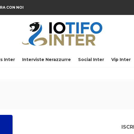
RA CON NOI
s Inter
Interviste Nerazzurre
Social Inter
Vip Inter
ISCR