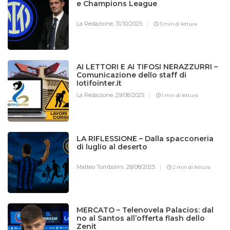
e Champions League
La Redazione,
31/10/2025
3 min di lettura
AI LETTORI E AI TIFOSI NERAZZURRI –
Comunicazione dello staff di
Iotifointer.it
La Redazione,
29/08/2025
1 min di lettura
LA RIFLESSIONE – Dalla spacconeria
di luglio al deserto
Matteo Tombolini,
28/08/2025
2 min di lettura
MERCATO – Telenovela Palacios: dal
no al Santos all’offerta flash dello
Zenit