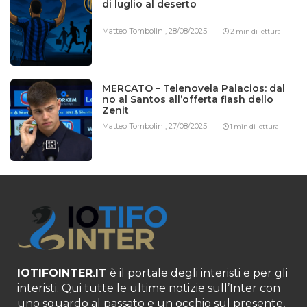
di luglio al deserto
Matteo Tombolini,
28/08/2025
2 min di lettura
MERCATO – Telenovela Palacios: dal
no al Santos all’offerta flash dello
Zenit
Matteo Tombolini,
27/08/2025
1 min di lettura
IOTIFOINTER.IT
è il portale degli interisti e per gli
interisti. Qui tutte le ultime notizie sull’Inter con
uno sguardo al passato e un occhio sul presente,