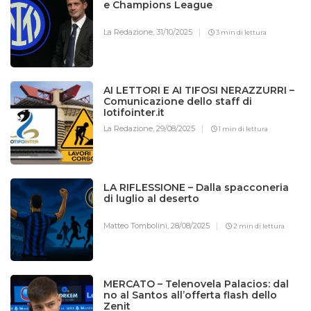
e Champions League
La Redazione,
31/10/2025
3 min di lettura
AI LETTORI E AI TIFOSI NERAZZURRI –
Comunicazione dello staff di
Iotifointer.it
La Redazione,
29/08/2025
1 min di lettura
LA RIFLESSIONE – Dalla spacconeria
di luglio al deserto
Matteo Tombolini,
28/08/2025
2 min di lettura
MERCATO – Telenovela Palacios: dal
no al Santos all’offerta flash dello
Zenit