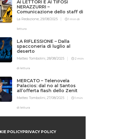
AI LETTORI E AI TIFOSI
NERAZZURRI –
Comunicazione dello staff di
Iotifointer.it
La Redazione,
29/08/2025
1 min di
lettura
LA RIFLESSIONE – Dalla
spacconeria di luglio al
deserto
Matteo Tombolini,
28/08/2025
2 min
di lettura
MERCATO – Telenovela
Palacios: dal no al Santos
all’offerta flash dello Zenit
Matteo Tombolini,
27/08/2025
1 min
di lettura
IE POLICY
PRIVACY POLICY