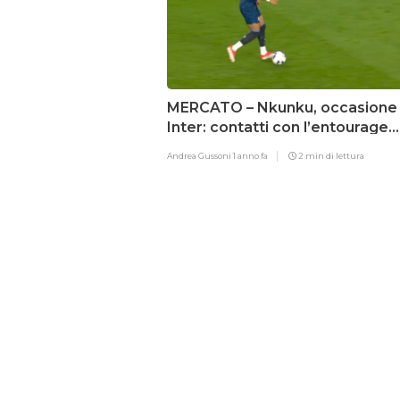
MERCATO – Nkunku, occasione
Inter: contatti con l’entourage
avviati
Andrea Gussoni
1 anno fa
2 min di lettura