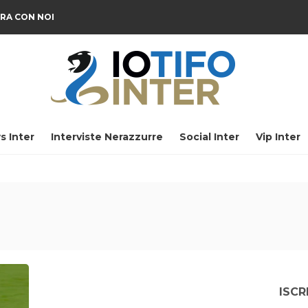
RA CON NOI
s Inter
Interviste Nerazzurre
Social Inter
Vip Inter
ISCR