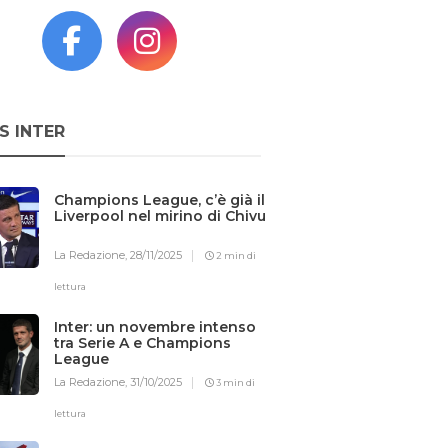
S INTER
Champions League, c’è già il
Liverpool nel mirino di Chivu
La Redazione,
28/11/2025
2 min di
lettura
Inter: un novembre intenso
tra Serie A e Champions
League
La Redazione,
31/10/2025
3 min di
lettura