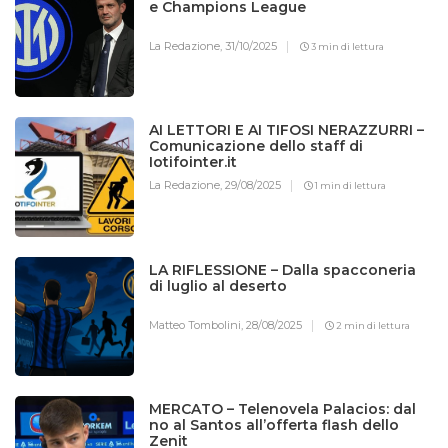
e Champions League
La Redazione,
31/10/2025
3 min di lettura
AI LETTORI E AI TIFOSI NERAZZURRI –
Comunicazione dello staff di
Iotifointer.it
La Redazione,
29/08/2025
1 min di lettura
LA RIFLESSIONE – Dalla spacconeria
di luglio al deserto
Matteo Tombolini,
28/08/2025
2 min di lettura
MERCATO – Telenovela Palacios: dal
no al Santos all’offerta flash dello
Zenit