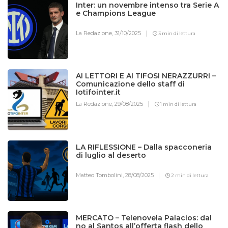
Inter: un novembre intenso tra Serie A
e Champions League
La Redazione,
31/10/2025
3 min di lettura
AI LETTORI E AI TIFOSI NERAZZURRI –
Comunicazione dello staff di
Iotifointer.it
La Redazione,
29/08/2025
1 min di lettura
LA RIFLESSIONE – Dalla spacconeria
di luglio al deserto
Matteo Tombolini,
28/08/2025
2 min di lettura
MERCATO – Telenovela Palacios: dal
no al Santos all’offerta flash dello