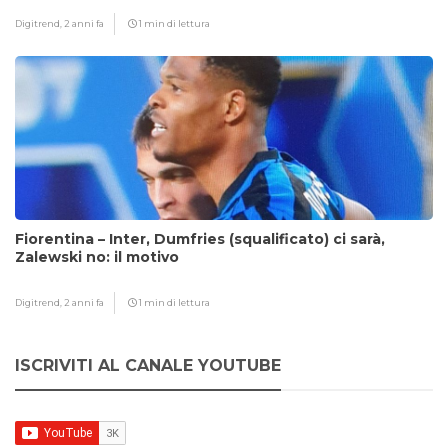
Digitrend,
2 anni fa
1 min di lettura
Fiorentina – Inter, Dumfries (squalificato) ci sarà,
Zalewski no: il motivo
Digitrend,
2 anni fa
1 min di lettura
ISCRIVITI AL CANALE YOUTUBE