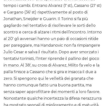
tempo i cambi. Entrano Alvarez (1′ st), Cassano (21′ st)
e Gargano (36′ st) rispettivamente al posto di
Jonathan, Sneijder e Guarin. Il Torino si fa più
gagliardo nel tentativo di risollevare le sorti dello
scontro e cerca di alzare i ritmi dell’incontro. Intorno
al 20′ gli avversari hanno un paio di occasioni nitide
per pareggiare, ma Handanovic non fa rimpiangere
Julio Cesar e salva il risultato. Dopo aver smorzato i
tentativi torinisti, l’Inter riprende il pallino del gioco
in mano. Al 38′, su cross di Alvarez, Milito fa velo e la
palla finisce a Cassano che si gira e insacca il due a
zero. Si spengono qui le velleità dei granata che
hanno comunque fatto una buona partita, ma
senza saper approfittare dei momenti a loro favore.
Nonostante qualche incertezza la difesa nerazzurra
ha mostrato segnali di miglioramento e di maturità.