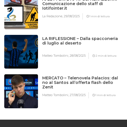
Comunicazione dello staff di
Iotifointer.it
La Redazione,
29/08/2025
1 min di lettura
LA RIFLESSIONE – Dalla spacconeria
di luglio al deserto
Matteo Tombolini,
28/08/2025
2 min di lettura
MERCATO – Telenovela Palacios: dal
no al Santos all’offerta flash dello
Zenit
Matteo Tombolini,
27/08/2025
1 min di lettura