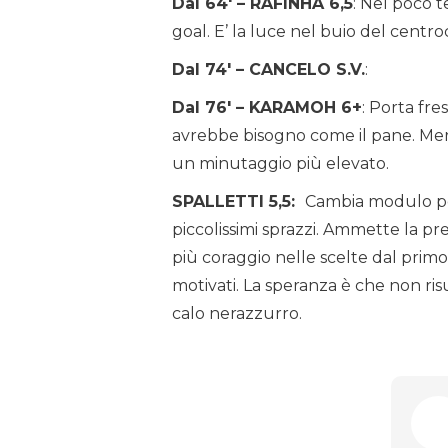
Dal 64′ – RAFINHA 6,5
: Nel poco t
goal. E’ la luce nel buio del centr
Dal 74′ – CANCELO S.V.
:
Dal 76′ – KARAMOH 6+
: Porta fr
avrebbe bisogno come il pane. Me
un minutaggio più elevato.
SPALLETTI 5,5:
Cambia modulo per
piccolissimi sprazzi. Ammette la p
più coraggio nelle scelte dal primo
motivati. La speranza è che non risu
calo nerazzurro.