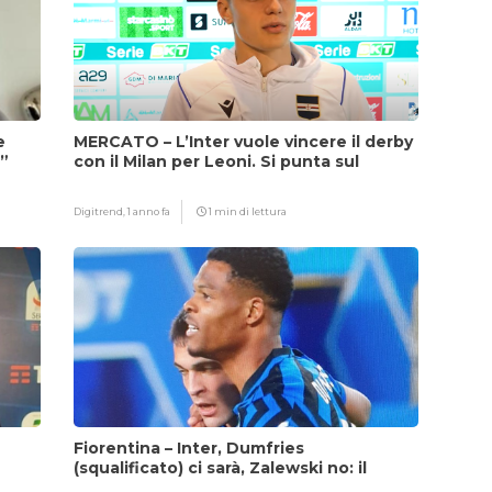
e
MERCATO – L’Inter vuole vincere il derby
i”
con il Milan per Leoni. Si punta sul
fattore Chivu
Digitrend,
1 anno fa
1 min di lettura
Fiorentina – Inter, Dumfries
(squalificato) ci sarà, Zalewski no: il
motivo