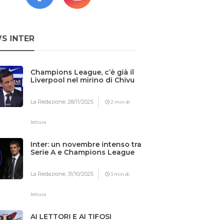
S INTER
Champions League, c’è già il
Liverpool nel mirino di Chivu
La Redazione,
28/11/2025
2 min di
lettura
Inter: un novembre intenso tra
Serie A e Champions League
La Redazione,
31/10/2025
3 min di
lettura
AI LETTORI E AI TIFOSI