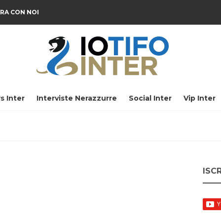
RA CON NOI
s Inter
Interviste Nerazzurre
Social Inter
Vip Inter
ISC