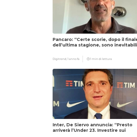
Pancaro: “Certe scorie, dopo il final
dell’ultima stagione, sono inevitabil
Digitrend,
1 anno fa
1 min di lettura
Inter, De Siervo annuncia: “Presto
arriverà l’Under 23. Investire sui
giovani…”