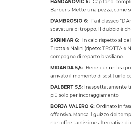
HANDANOVIC
6:
Capitano, complic
Barberis. Mette una pezza, come sem
D’AMBROSIO 6:
Fa il classico “D
sbavatura di troppo. Il dubbio è ch
SKRINIAR 6:
In calo rispetto al bel
Trotta e Nalini (ripeto: TROTTA e N
compagno di reparto brasiliano.
MIRANDA 5,5:
Bene per un’ora poi 
arrivato il momento di sostituirlo 
DALBERT 5,5:
Inaspettatamente ti
più solo per incoraggiamento.
BORJA VALERO 6:
Ordinato in fas
offensiva. Manca il guizzo dei temp
non offre tantissime alternative di 