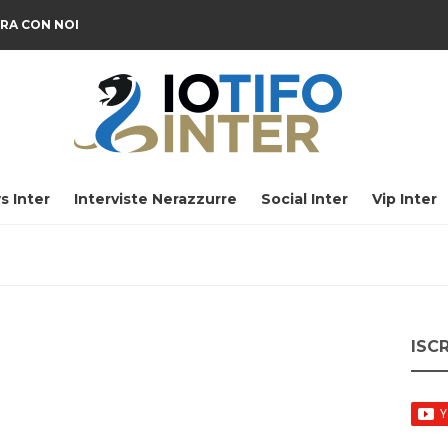
RA CON NOI
s Inter
Interviste Nerazzurre
Social Inter
Vip Inter
ISC