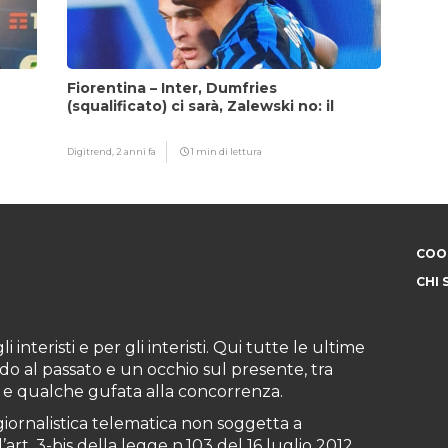
Fiorentina – Inter, Dumfries
(squalificato) ci sarà, Zalewski no: il
motivo
Digitrend,
2 anni fa
1 min di lettura
COOK
CHI 
i interisti e per gli interisti. Qui tutte le ultime
do al passato e un occhio sul presente, tra
ioni e qualche gufata alla concorrenza.
iornalistica telematica non soggetta a
art. 3-bis della legge n.103 del 16 luglio 2012