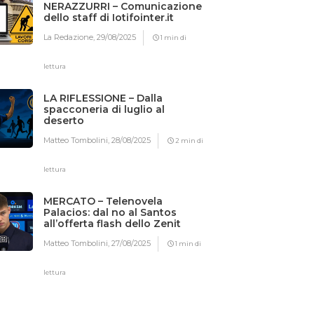
NERAZZURRI – Comunicazione
dello staff di Iotifointer.it
La Redazione,
29/08/2025
1 min di
lettura
LA RIFLESSIONE – Dalla
spacconeria di luglio al
deserto
Matteo Tombolini,
28/08/2025
2 min di
lettura
MERCATO – Telenovela
Palacios: dal no al Santos
all’offerta flash dello Zenit
Matteo Tombolini,
27/08/2025
1 min di
lettura