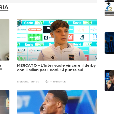
RIA
e
MERCATO – L’Inter vuole vincere il derby
i”
con il Milan per Leoni. Si punta sul
fattore Chivu
Digitrend,
1 anno fa
1 min di lettura