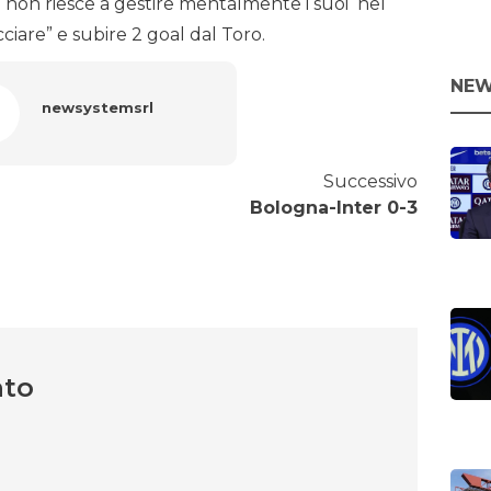
 non riesce a gestire mentalmente i suoi nel
ciare” e subire 2 goal dal Toro.
NEW
newsystemsrl
Successivo
Bologna-Inter 0-3
nto