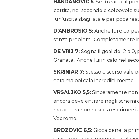
HANDANOVIC 5
: Se durante il pr
partita, nel secondo è colpevole su
un’uscita sbagliata e per poca reat
D’AMBROSIO 5:
Anche lui è colpevo
senza problemi. Completamente in
DE VRIJ 7:
Segna il goal del 2 a 0,
Granata . Anche lui in calo nel se
SKRINIAR 7:
Stesso discorso vale p
gara ma poi cala incredibilmente.
VRSALJKO 5,5:
Sinceramente non mi
ancora deve entrare negli schemi di
ma ancora non riesce a esprimersi 
Vedremo.
BROZOVIC 6,5:
Gioca bene la prim
suoi compagni e scompare dal gioc