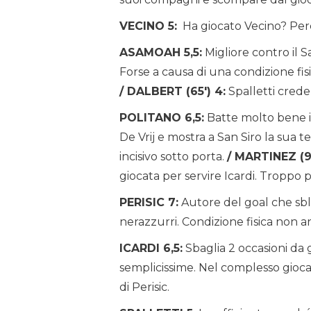
VECINO 5:
Ha giocato Vecino? Perch
ASAMOAH 5,5:
Migliore contro il 
Forse a causa di una condizione fisi
/ DALBERT (65′) 4:
Spalletti crede
POLITANO 6,5:
Batte molto bene i ca
De Vrij e mostra a San Siro la sua 
incisivo sotto porta.
/ MARTINEZ (91
giocata per servire Icardi. Troppo 
PERISIC 7:
Autore del goal che sblo
nerazzurri. Condizione fisica non a
ICARDI 6,5:
Sbaglia 2 occasioni da
semplicissime. Nel complesso gioca 
di Perisic.