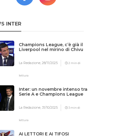
S INTER
Champions League, c’è già il
Liverpool nel mirino di Chivu
La Redazione,
28/11/2025
2 min di
lettura
Inter: un novembre intenso tra
Serie A e Champions League
La Redazione,
31/10/2025
3 min di
lettura
AI LETTORI E AI TIFOSI