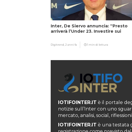
Inter, De Siervo annuncia: “Presto
arriverà l’Under 23. Investire sui
giovani…”
Digitrend,
2 anni fa
1 min di lettura
IOTIFOINTER.IT
è il portale degl
notizie sull’Inter con uno sguar
mercato, analisi, social, rifless
IOTIFOINTER.IT
è una testata g
registrazione come previsto dall’