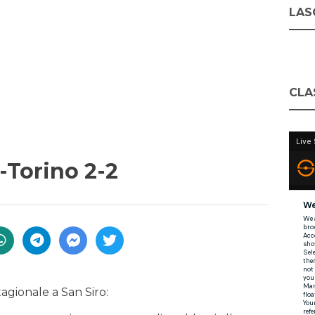
LASC
CLA
r-Torino 2-2
agionale a San Siro: