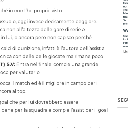
é io non l’ho proprio visto.
Sassuolo, oggi invece decisamente peggiore.
ca non all’altezza delle gare di serie A.
 in lui, io ancora pero non capisco perché!
lci di punizione, infatti è l’autore dell’assist a
tecnica con delle belle giocate ma rimane poco
′) S.V:
Entra nel finale, compie una grande
poco per valutarlo.
cca il match ed è il migliore in campo per i
ncora al top.
SEG
 goal che per lui dovrebbero essere
bene per la squadra e compie l’assist per il goal