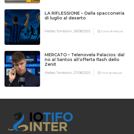
LA RIFLESSIONE – Dalla spacconeria
di luglio al deserto
Matteo Tombolini,
28/08/2025
2 min di lettura
MERCATO – Telenovela Palacios: dal
no al Santos all’offerta flash dello
Zenit
Matteo Tombolini,
27/08/2025
1 min di lettura