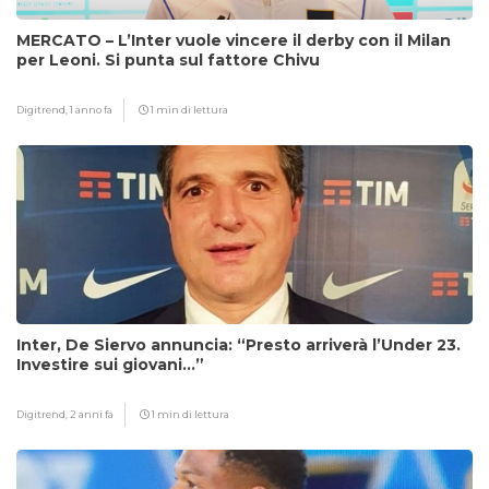
MERCATO – L’Inter vuole vincere il derby con il Milan
per Leoni. Si punta sul fattore Chivu
Digitrend,
1 anno fa
1 min di lettura
Inter, De Siervo annuncia: “Presto arriverà l’Under 23.
Investire sui giovani…”
Digitrend,
2 anni fa
1 min di lettura