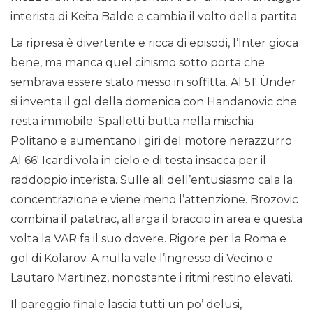
interista di Keita Balde e cambia il volto della partita.
La ripresa è divertente e ricca di episodi, l’Inter gioca
bene, ma manca quel cinismo sotto porta che
sembrava essere stato messo in soffitta. Al 51′ Ünder
si inventa il gol della domenica con Handanovic che
resta immobile. Spalletti butta nella mischia
Politano e aumentano i giri del motore nerazzurro.
Al 66′ Icardi vola in cielo e di testa insacca per il
raddoppio interista. Sulle ali dell’entusiasmo cala la
concentrazione e viene meno l’attenzione. Brozovic
combina il patatrac, allarga il braccio in area e questa
volta la VAR fa il suo dovere. Rigore per la Roma e
gol di Kolarov. A nulla vale l’ingresso di Vecino e
Lautaro Martinez, nonostante i ritmi restino elevati.
Il pareggio finale lascia tutti un po’ delusi,