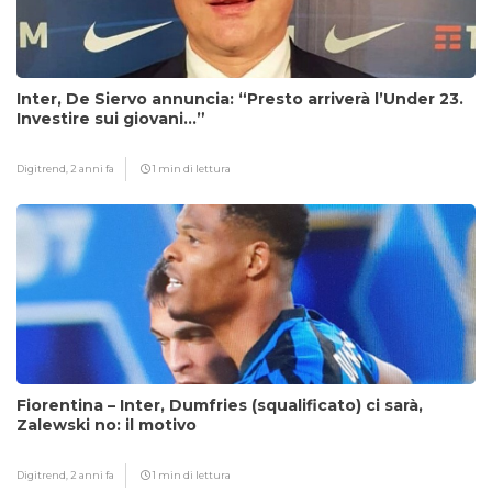
Inter, De Siervo annuncia: “Presto arriverà l’Under 23.
Investire sui giovani…”
Digitrend,
2 anni fa
1 min di lettura
Fiorentina – Inter, Dumfries (squalificato) ci sarà,
Zalewski no: il motivo
Digitrend,
2 anni fa
1 min di lettura