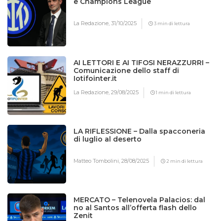
e Champions League
La Redazione,
31/10/2025
3 min di lettura
AI LETTORI E AI TIFOSI NERAZZURRI –
Comunicazione dello staff di
Iotifointer.it
La Redazione,
29/08/2025
1 min di lettura
LA RIFLESSIONE – Dalla spacconeria
di luglio al deserto
Matteo Tombolini,
28/08/2025
2 min di lettura
MERCATO – Telenovela Palacios: dal
no al Santos all’offerta flash dello
Zenit