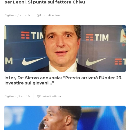
per Leoni. Si punta sul fattore Chivu
Digitrend,
1 anno fa
1 min di lettura
Inter, De Siervo annuncia: “Presto arriverà l’Under 23.
Investire sui giovani…”
Digitrend,
2 anni fa
1 min di lettura