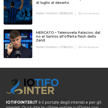
di luglio al deserto
Matteo Tombolini,
28/08/2025
2 min di lettura
MERCATO – Telenovela Palacios: dal
no al Santos all’offerta flash dello
Zenit
Matteo Tombolini,
27/08/2025
1 min di lettura
IOTIFOINTER.IT
è il portale degli interisti e per gli
interisti. Qui tutte le ultime notizie sull’Inter con