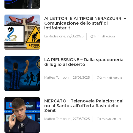
AI LETTORI E AI TIFOSI NERAZZURRI –
Comunicazione dello staff di
Iotifointer.it
La Redazione,
29/08/2025
1 min di lettura
LA RIFLESSIONE – Dalla spacconeria
di luglio al deserto
Matteo Tombolini,
28/08/2025
2 min di lettura
MERCATO – Telenovela Palacios: dal
no al Santos all’offerta flash dello
Zenit
Matteo Tombolini,
27/08/2025
1 min di lettura