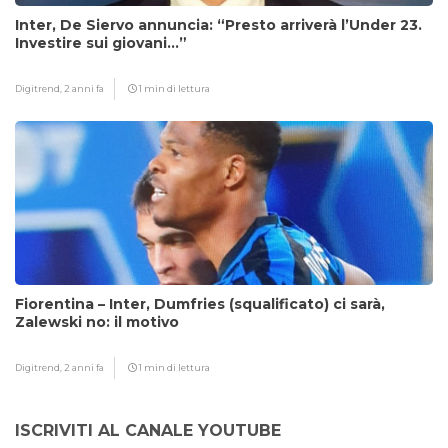
Inter, De Siervo annuncia: “Presto arriverà l’Under 23.
Investire sui giovani…”
Digitrend,
2 anni fa
1 min di lettura
Fiorentina – Inter, Dumfries (squalificato) ci sarà,
Zalewski no: il motivo
Digitrend,
2 anni fa
1 min di lettura
ISCRIVITI AL CANALE YOUTUBE