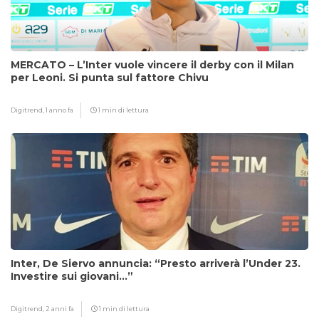
MERCATO – L’Inter vuole vincere il derby con il Milan
per Leoni. Si punta sul fattore Chivu
Digitrend,
1 anno fa
1 min di lettura
Inter, De Siervo annuncia: “Presto arriverà l’Under 23.
Investire sui giovani…”
Digitrend,
2 anni fa
1 min di lettura