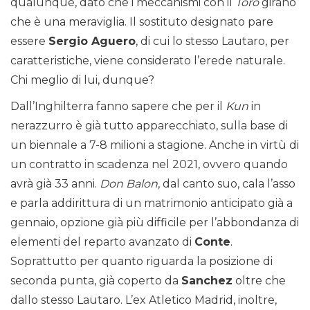
qualunque, dato che i meccanismi con il
Toro
girano
che è una meraviglia. Il sostituto designato pare
essere
Sergio Aguero
, di cui lo stesso Lautaro, per
caratteristiche, viene considerato l’erede naturale.
Chi meglio di lui, dunque?
Dall’Inghilterra fanno sapere che per il
Kun
in
nerazzurro è già tutto apparecchiato, sulla base di
un biennale a 7-8 milioni a stagione. Anche in virtù di
un contratto in scadenza nel 2021, ovvero quando
avrà già 33 anni.
Don Balon
, dal canto suo, cala l’asso
e parla addirittura di un matrimonio anticipato già a
gennaio, opzione già più difficile per l’abbondanza di
elementi del reparto avanzato di
Conte
.
Soprattutto per quanto riguarda la posizione di
seconda punta, già coperto da
Sanchez
oltre che
dallo stesso Lautaro. L’ex Atletico Madrid, inoltre,