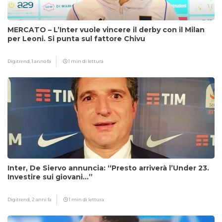
MERCATO – L’Inter vuole vincere il derby con il Milan
per Leoni. Si punta sul fattore Chivu
Digitrend,
1 anno fa
1 min di lettura
Inter, De Siervo annuncia: “Presto arriverà l’Under 23.
Investire sui giovani…”
Digitrend,
2 anni fa
1 min di lettura