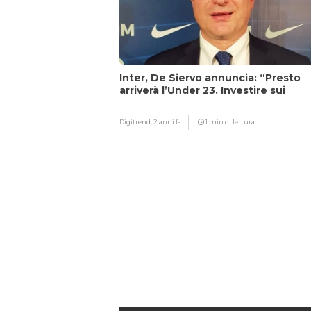
Inter, De Siervo annuncia: “Presto
arriverà l’Under 23. Investire sui
giovani…”
Digitrend,
2 anni fa
1 min di lettura