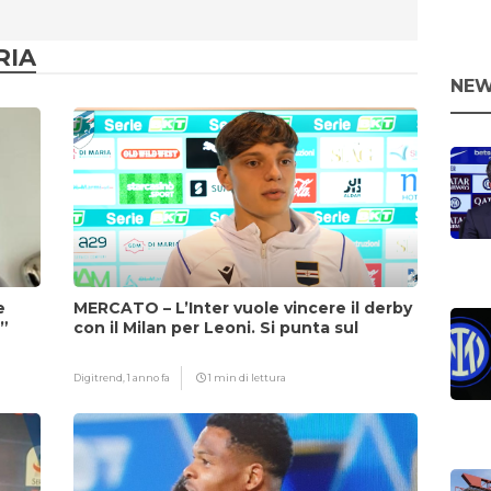
RIA
NEW
e
MERCATO – L’Inter vuole vincere il derby
i”
con il Milan per Leoni. Si punta sul
fattore Chivu
Digitrend,
1 anno fa
1 min di lettura