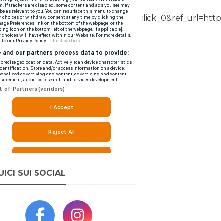
twgr%5Eshare_3%2Ccontainerclick_0&ref_url=https
UICI SUI SOCIAL