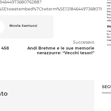
/1318464497368076288?
%5Etweetembed%7Ctwterm%5E1318464497368076288%7C
Nicola Santucci
Successivo
 458
Andi Brehme e le sue memorie
nerazzurre: “Vecchi tesori”
SEG
nto