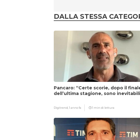
DALLA STESSA CATEGO
Pancaro: “Certe scorie, dopo il final
dell’ultima stagione, sono inevitabil
Digitrend,
1 anno fa
1 min di lettura