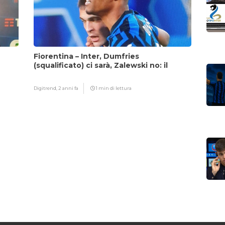
Fiorentina – Inter, Dumfries
(squalificato) ci sarà, Zalewski no: il
motivo
Digitrend,
2 anni fa
1 min di lettura