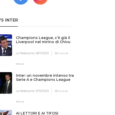
S INTER
Champions League, c’è già il
Liverpool nel mirino di Chivu
La Redazione,
28/11/2025
2 min di
lettura
Inter: un novembre intenso tra
Serie A e Champions League
La Redazione,
31/10/2025
3 min di
lettura
AI LETTORI E AI TIFOSI