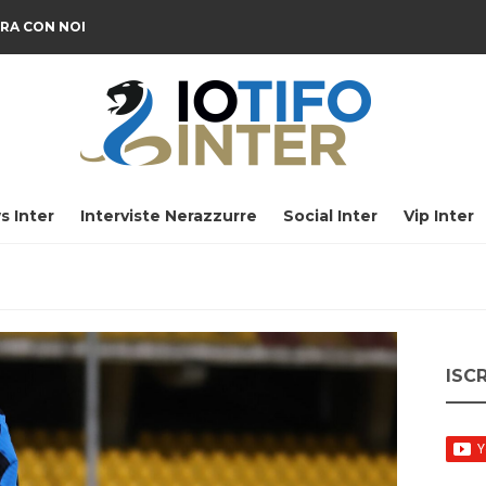
RA CON NOI
s Inter
Interviste Nerazzurre
Social Inter
Vip Inter
ISC