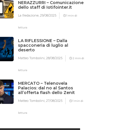
NERAZZURRI – Comunicazione
dello staff di Iotifointer.it
La Redazione,
29/08/2025
1 min di
lettura
LA RIFLESSIONE – Dalla
spacconeria di luglio al
deserto
Matteo Tombolini,
28/08/2025
2 min di
lettura
MERCATO – Telenovela
Palacios: dal no al Santos
all’offerta flash dello Zenit
Matteo Tombolini,
27/08/2025
1 min di
lettura