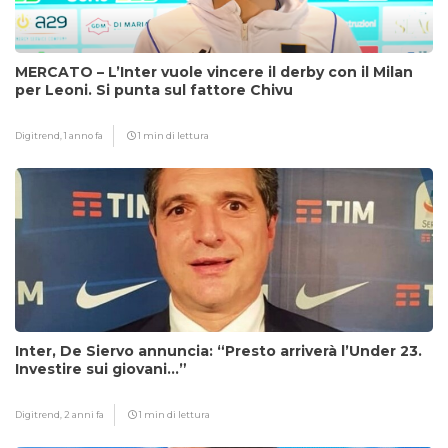
MERCATO – L’Inter vuole vincere il derby con il Milan
per Leoni. Si punta sul fattore Chivu
Digitrend,
1 anno fa
1 min di lettura
Inter, De Siervo annuncia: “Presto arriverà l’Under 23.
Investire sui giovani…”
Digitrend,
2 anni fa
1 min di lettura