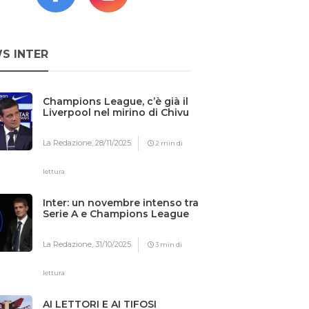
S INTER
Champions League, c’è già il
Liverpool nel mirino di Chivu
La Redazione,
28/11/2025
2 min di
lettura
Inter: un novembre intenso tra
Serie A e Champions League
La Redazione,
31/10/2025
3 min di
lettura
AI LETTORI E AI TIFOSI