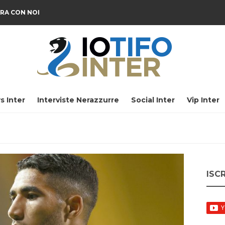
RA CON NOI
s Inter
Interviste Nerazzurre
Social Inter
Vip Inter
ISC