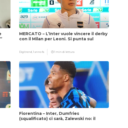
e
MERCATO – L’Inter vuole vincere il derby
i”
con il Milan per Leoni. Si punta sul
fattore Chivu
Digitrend,
1 anno fa
1 min di lettura
Fiorentina – Inter, Dumfries
(squalificato) ci sarà, Zalewski no: il
motivo