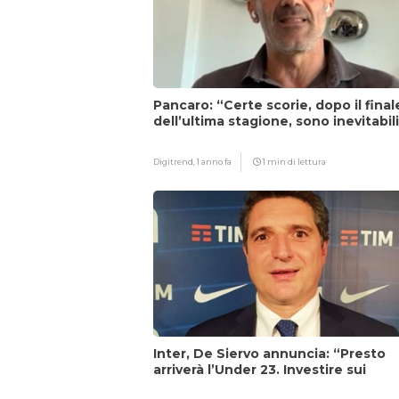
Pancaro: “Certe scorie, dopo il final
dell’ultima stagione, sono inevitabil
Digitrend,
1 anno fa
1 min di lettura
Inter, De Siervo annuncia: “Presto
arriverà l’Under 23. Investire sui
giovani…”