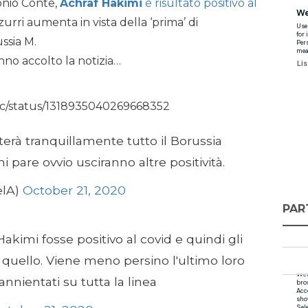
onio Conte,
Achraf Hakimi
è risultato positivo al
urri aumenta in vista della ‘prima’ di
ssia M.
no accolto la notizia…
Fc/status/1318935040269668352
etterà tranquillamente tutto il Borussia
are ovvio usciranno altre positività.
elA)
October 21, 2020
PAR
kimi fosse positivo al covid e quindi gli
r quello. Viene meno persino l'ultimo loro
annientati su tutta la linea