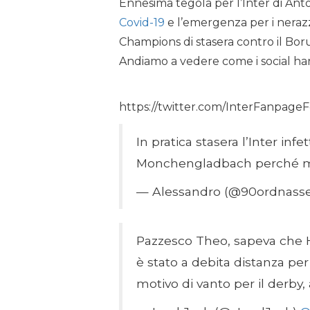
Ennesima tegola per l’Inter di Ant
Covid-19
e l’emergenza per i nerazz
Champions di stasera contro il Boru
Andiamo a vedere come i social han
https://twitter.com/InterFanpage
In pratica stasera l’Inter inf
Monchengladbach perché mi p
— Alessandro (@90ordnass
Pazzesco Theo, sapeva che Ha
è stato a debita distanza pe
motivo di vanto per il derby, 