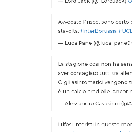
— Lord Jack (@_LordJack)
O
Avvocato Prisco, sono certo 
stavolta.
#InterBorussia
#UC
— Luca Pane (@luca_pane9
La stagione così non ha sen
aver contagiato tutti tra al
O gli asintomatici vengono t
è un calcio credibile. Ancor
— Alessandro Cavasinni (@A
i tifosi Interisti in questo 