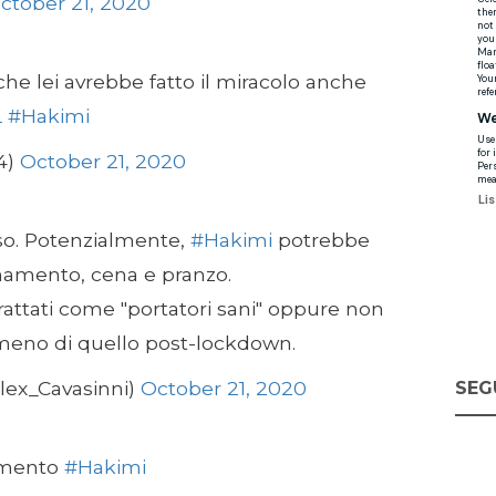
ctober 21, 2020
che lei avrebbe fatto il miracolo anche
L
#Hakimi
4)
October 21, 2020
so. Potenzialmente,
#Hakimi
potrebbe
lenamento, cena e pranzo.
rattati come "portatori sani" oppure non
 meno di quello post-lockdown.
lex_Cavasinni)
October 21, 2020
SEG
momento
#Hakimi