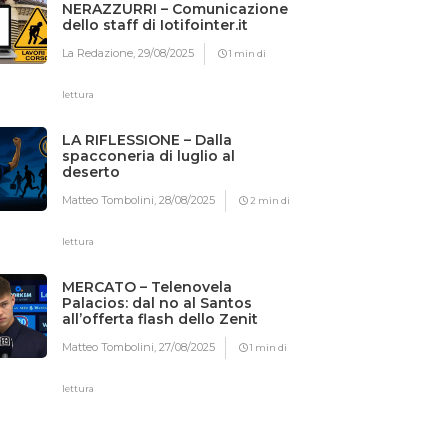
NERAZZURRI – Comunicazione
dello staff di Iotifointer.it
La Redazione,
29/08/2025
1 min di
lettura
LA RIFLESSIONE – Dalla
spacconeria di luglio al
deserto
Matteo Tombolini,
28/08/2025
2 min di
lettura
MERCATO – Telenovela
Palacios: dal no al Santos
all’offerta flash dello Zenit
Matteo Tombolini,
27/08/2025
1 min di
lettura