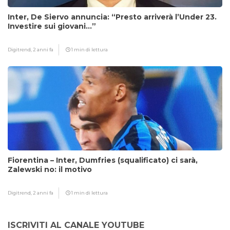
Inter, De Siervo annuncia: “Presto arriverà l’Under 23.
Investire sui giovani…”
Digitrend,
2 anni fa
1 min di lettura
Fiorentina – Inter, Dumfries (squalificato) ci sarà,
Zalewski no: il motivo
Digitrend,
2 anni fa
1 min di lettura
ISCRIVITI AL CANALE YOUTUBE