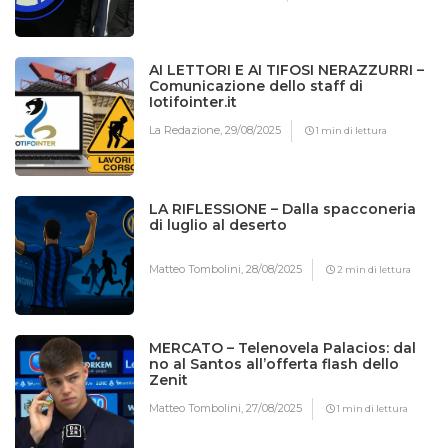
AI LETTORI E AI TIFOSI NERAZZURRI –
Comunicazione dello staff di
Iotifointer.it
La Redazione,
29/08/2025
1 min di lettura
LA RIFLESSIONE – Dalla spacconeria
di luglio al deserto
Matteo Tombolini,
28/08/2025
2 min di lettura
MERCATO – Telenovela Palacios: dal
no al Santos all’offerta flash dello
Zenit
Matteo Tombolini,
27/08/2025
1 min di lettura