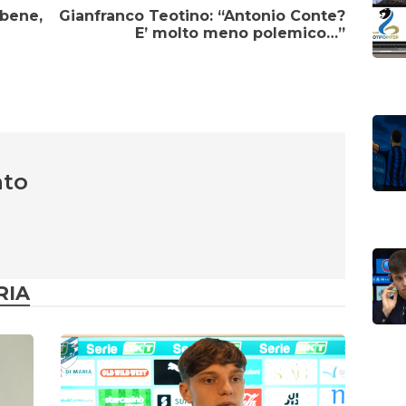
 bene,
Gianfranco Teotino: “Antonio Conte?
E’ molto meno polemico…”
nto
RIA