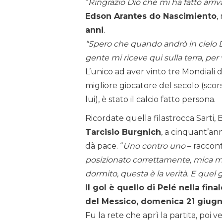
“
Ringrazio Dio che mi ha fatto arriva
Edson Arantes do Nascimiento
,
anni
.
“Spero che quando andrò in cielo Di
gente mi riceve qui sulla terra, per
L’unico ad aver vinto tre Mondiali di 
migliore giocatore del secolo (scors
lui), è stato il calcio fatto persona.
Ricordate quella filastrocca Sarti,
Tarcisio Burgnich
, a cinquant’ann
dà pace. “
Uno contro uno
– raccont
posizionato correttamente, mica mi
dormito, questa è la verità. E quel 
Il gol è quello di Pelé nella fin
del Messico, domenica 21 giugno,
Fu la rete che aprì la partita, poi ve