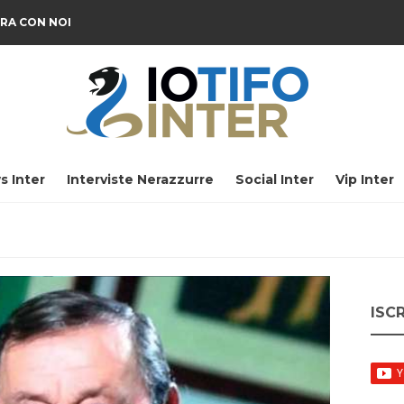
RA CON NOI
s Inter
Interviste Nerazzurre
Social Inter
Vip Inter
ISC