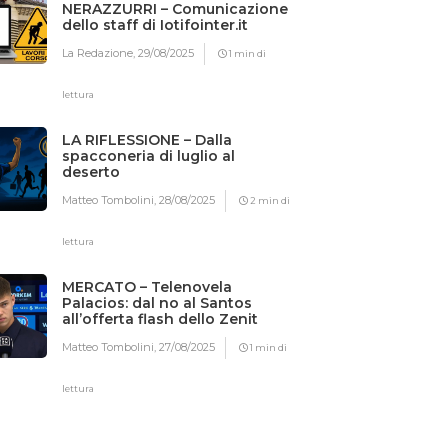
NERAZZURRI – Comunicazione
dello staff di Iotifointer.it
La Redazione,
29/08/2025
1 min di
lettura
LA RIFLESSIONE – Dalla
spacconeria di luglio al
deserto
Matteo Tombolini,
28/08/2025
2 min di
lettura
MERCATO – Telenovela
Palacios: dal no al Santos
all’offerta flash dello Zenit
Matteo Tombolini,
27/08/2025
1 min di
lettura