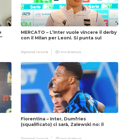
e
MERCATO – L’Inter vuole vincere il derby
i”
con il Milan per Leoni. Si punta sul
fattore Chivu
Digitrend,
1 anno fa
1 min di lettura
Fiorentina – Inter, Dumfries
(squalificato) ci sarà, Zalewski no: il
motivo
Digitrend,
2 anni fa
1 min di lettura