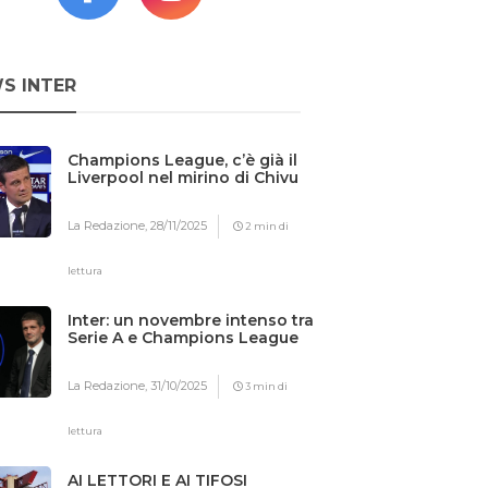
S INTER
Champions League, c’è già il
Liverpool nel mirino di Chivu
La Redazione,
28/11/2025
2 min di
lettura
Inter: un novembre intenso tra
Serie A e Champions League
La Redazione,
31/10/2025
3 min di
lettura
AI LETTORI E AI TIFOSI