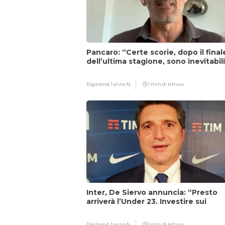
Pancaro: “Certe scorie, dopo il final
dell’ultima stagione, sono inevitabil
Digitrend,
1 anno fa
1 min di lettura
Inter, De Siervo annuncia: “Presto
arriverà l’Under 23. Investire sui
giovani…”
Digitrend,
1 anno fa
1 min di lettura