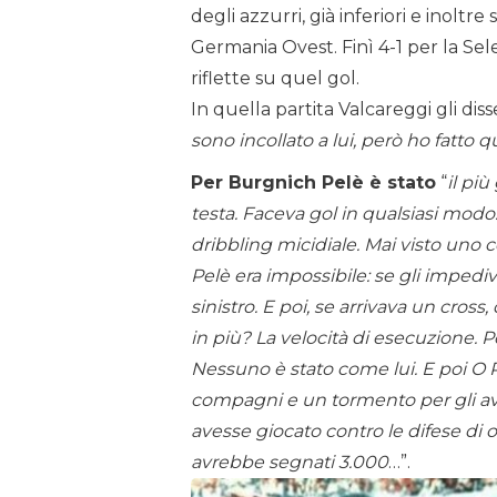
degli azzurri, già inferiori e inoltre
Germania Ovest. Finì 4-1 per la Se
riflette su quel gol.
In quella partita Valcareggi gli di
sono incollato a lui, però ho fatto 
Per Burgnich Pelè è stato
“
il più
testa. Faceva gol in qualsiasi modo
dribbling micidiale. Mai visto uno 
Pelè era impossibile: se gli impedivi 
sinistro. E poi, se arrivava un cros
in più? La velocità di esecuzione. 
Nessuno è stato come lui. E poi O
compagni e un tormento per gli avv
avesse giocato contro le difese di og
avrebbe segnati 3.000
…”.