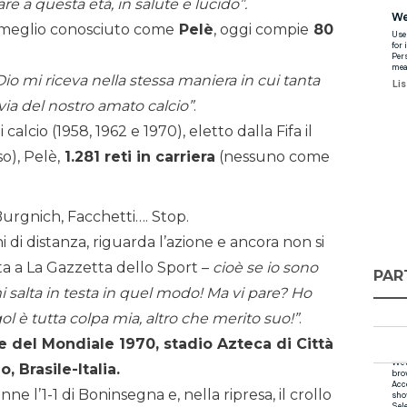
re a questa età, in salute e lucido”.
 meglio conosciuto come
Pelè
, oggi compie
80
o mi riceva nella stessa maniera in cui tanta
 via del nostro amato calcio”
.
calcio (1958, 1962 e 1970), eletto dalla Fifa il
o), Pelè,
1.281 reti in carriera
(nessuno come
 Burgnich, Facchetti…. Stop.
i di distanza, riguarda l’azione e ancora non si
a a La Gazzetta dello Sport –
cioè se io sono
PAR
 salta in testa in quel modo! Ma vi pare? Ho
gol è tutta colpa mia, altro che merito suo!”
.
ale del Mondiale 1970, stadio Azteca di Città
 Brasile-Italia.
nne l’1-1 di Boninsegna e, nella ripresa, il crollo