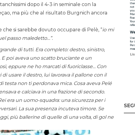
 stanchissimi dopo il 4-3 in seminale con la
leçao, ma più che al risultato Burgnich ancora
sse che si sarebbe dovuto occupare di Pelè, “
io mi
quel passo maledetto…”.
 grande di tutti. Era completo: destro, sinistro,
. E poi aveva uno scatto bruciante e un
così, eppure ne ho marcati di fuoriclasse… Con
di usare il destro, lui lavorava il pallone con il
s, di testa non ti perdonava mica. Cosa aveva Pelé
Pensava e calciava in una frazione di secondo.
Rei era un uomo-squadra: una sicurezza per i
SEG
ersari. La sua presenza incuteva timore. Se
gi, più ballerine di quelle di una volta, di gol ne