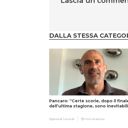
Lascia un comme
DALLA STESSA CATEGO
Pancaro: “Certe scorie, dopo il final
dell’ultima stagione, sono inevitabil
Digitrend,
1 anno fa
1 min di lettura