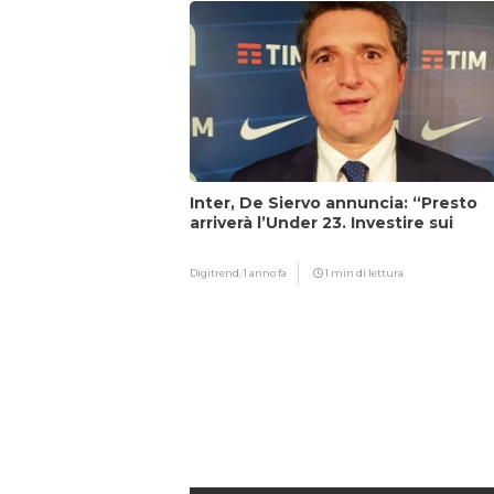
Inter, De Siervo annuncia: “Presto
arriverà l’Under 23. Investire sui
giovani…”
Digitrend,
1 anno fa
1 min di lettura