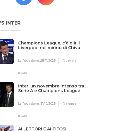
S INTER
Champions League, c’è già il
Liverpool nel mirino di Chivu
La Redazione,
28/11/2025
2 min di
lettura
Inter: un novembre intenso tra
Serie A e Champions League
La Redazione,
31/10/2025
3 min di
lettura
AI LETTORI E AI TIFOSI