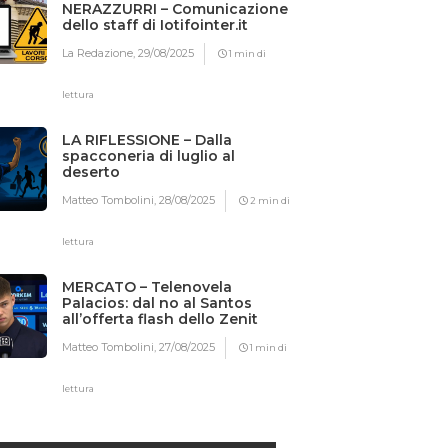
NERAZZURRI – Comunicazione
dello staff di Iotifointer.it
La Redazione,
29/08/2025
1 min di
lettura
LA RIFLESSIONE – Dalla
spacconeria di luglio al
deserto
Matteo Tombolini,
28/08/2025
2 min di
lettura
MERCATO – Telenovela
Palacios: dal no al Santos
all’offerta flash dello Zenit
Matteo Tombolini,
27/08/2025
1 min di
lettura