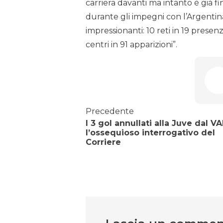
carriera davanti ma intanto è già fi
durante gli impegni con l’Argentina. 
impressionanti: 10 reti in 19 presenz
centri in 91 apparizioni”.
Precedente
I 3 gol annullati alla Juve dal V
l’ossequioso interrogativo del
Corriere