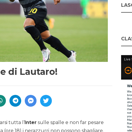
LASC
CLA
le di Lautaro!
rsi tutta l’
Inter
sulle spalle e non far pesare
a (ore 18) i nerazzurri non possono sbagliare.