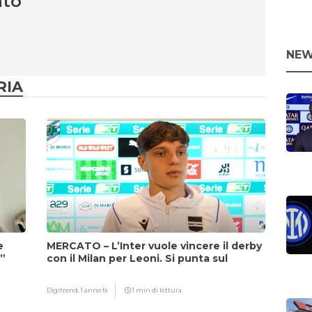
nto
NEW
RIA
e
MERCATO – L’Inter vuole vincere il derby
i”
con il Milan per Leoni. Si punta sul
fattore Chivu
Digitrend,
1 anno fa
1 min di lettura