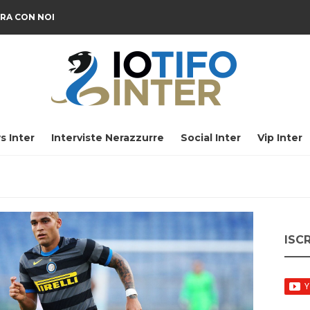
RA CON NOI
s Inter
Interviste Nerazzurre
Social Inter
Vip Inter
ISC