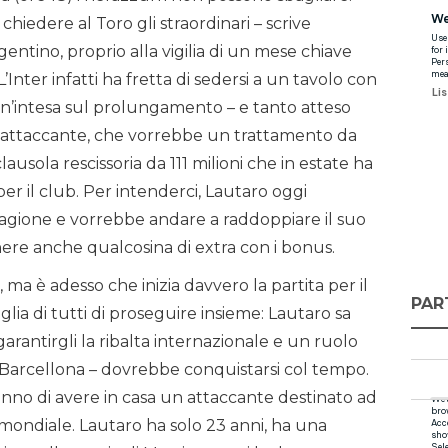
chiedere al Toro gli straordinari – scrive
gentino, proprio alla vigilia di un mese chiave
L’Inter infatti ha fretta di sedersi a un tavolo con
un’intesa sul prolungamento – e tanto atteso
’attaccante, che vorrebbe un trattamento da
ausola rescissoria da 111 milioni che in estate ha
r il club. Per intenderci, Lautaro oggi
stagione e vorrebbe andare a raddoppiare il suo
ere anche qualcosina di extra con i bonus.
ma è adesso che inizia davvero la partita per il
PAR
oglia di tutti di proseguire insieme: Lautaro sa
arantirgli la ribalta internazionale e un ruolo
 Barcellona – dovrebbe conquistarsi col tempo.
nno di avere in casa un attaccante destinato ad
o mondiale. Lautaro ha solo 23 anni, ha una