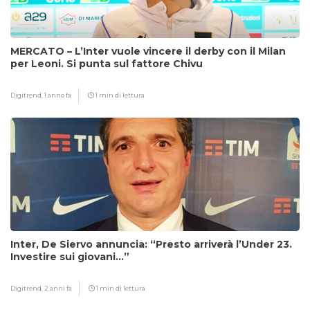
MERCATO – L’Inter vuole vincere il derby con il Milan
per Leoni. Si punta sul fattore Chivu
Digitrend,
1 anno fa
1 min di lettura
Inter, De Siervo annuncia: “Presto arriverà l’Under 23.
Investire sui giovani…”
Digitrend,
2 anni fa
1 min di lettura