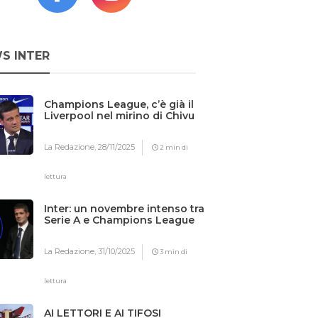
S INTER
Champions League, c’è già il
Liverpool nel mirino di Chivu
La Redazione,
28/11/2025
2 min di
lettura
Inter: un novembre intenso tra
Serie A e Champions League
La Redazione,
31/10/2025
3 min di
lettura
AI LETTORI E AI TIFOSI