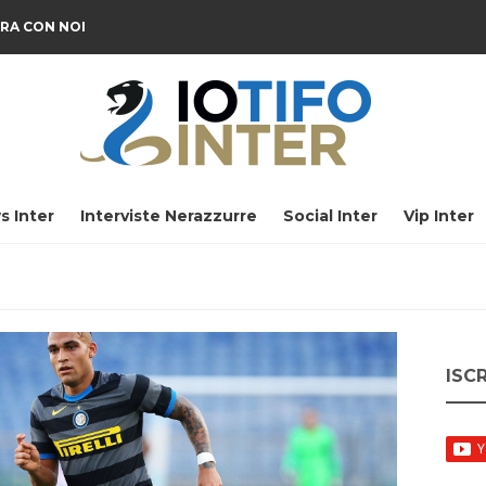
RA CON NOI
s Inter
Interviste Nerazzurre
Social Inter
Vip Inter
ISC