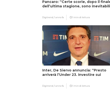
Pancaro: “Certe scorie, dopo il final
dell’ultima stagione, sono inevitabil
Digitrend,
1 anno fa
1 min di lettura
Inter, De Siervo annuncia: “Presto
arriverà l’Under 23. Investire sui
giovani…”
Digitrend,
1 anno fa
1 min di lettura