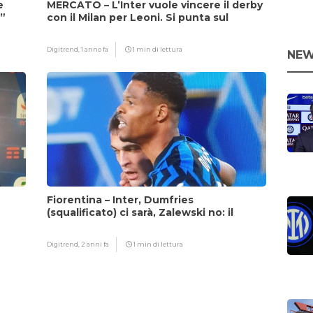
e
MERCATO – L’Inter vuole vincere il derby
i”
con il Milan per Leoni. Si punta sul
fattore Chivu
Digitrend,
1 anno fa
1 min di lettura
NEW
Fiorentina – Inter, Dumfries
(squalificato) ci sarà, Zalewski no: il
motivo
Digitrend,
2 anni fa
1 min di lettura