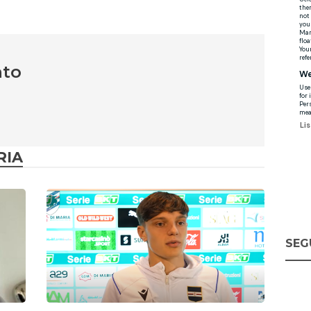
nto
RIA
SEG