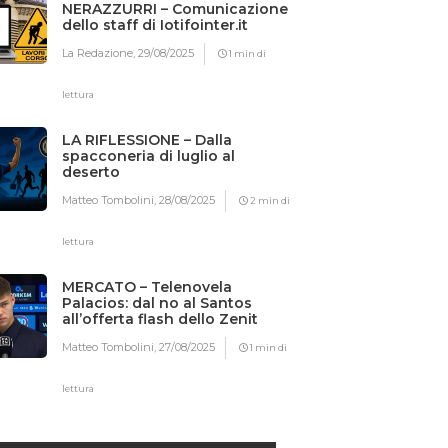
NERAZZURRI – Comunicazione
dello staff di Iotifointer.it
La Redazione,
29/08/2025
1 min di
lettura
LA RIFLESSIONE – Dalla
spacconeria di luglio al
deserto
Matteo Tombolini,
28/08/2025
2 min di
lettura
MERCATO – Telenovela
Palacios: dal no al Santos
all’offerta flash dello Zenit
Matteo Tombolini,
27/08/2025
1 min di
lettura