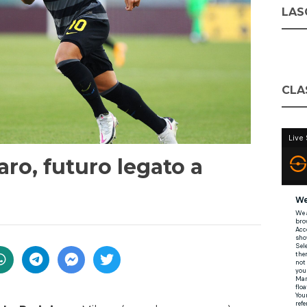
LASC
CLA
ro, futuro legato a