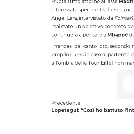
Ruota tutto attorno all’asse
Madri
interessata speciale. Dalla Spagna, l
Angel Lara, intervistato da
FcInter
mai stato un obiettivo concreto de
continuerà a pensare a
Mbappé
de
I francesi, dal canto loro, secondo
t
proprio il
Toro
in caso di partenza d
all’ombra della Tour Eiffel non ma
Precedente
Lopetegui: “Così ho battuto l’In