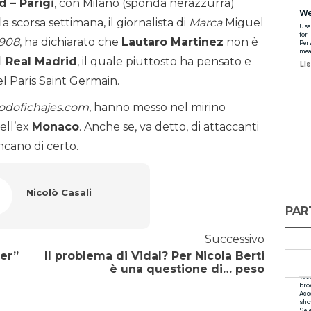
d – Parigi
, con Milano (sponda nerazzurra)
a scorsa settimana, il giornalista di
Marca
Miguel
1908
, ha dichiarato che
Lautaro Martinez
non è
l
Real Madrid
, il quale piuttosto ha pensato e
l Paris Saint Germain.
odofichajes.com
, hanno messo nel mirino
ell’ex
Monaco
. Anche se, va detto, di attaccanti
ncano di certo.
Nicolò Casali
PAR
Successivo
ter”
Il problema di Vidal? Per Nicola Berti
è una questione di… peso