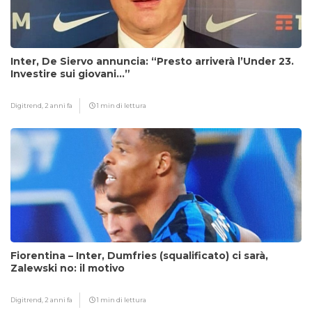
Inter, De Siervo annuncia: “Presto arriverà l’Under 23.
Investire sui giovani…”
Digitrend,
2 anni fa
1 min di lettura
Fiorentina – Inter, Dumfries (squalificato) ci sarà,
Zalewski no: il motivo
Digitrend,
2 anni fa
1 min di lettura