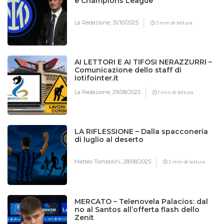
e Champions League
La Redazione,
31/10/2025
3 min di lettura
AI LETTORI E AI TIFOSI NERAZZURRI –
Comunicazione dello staff di
Iotifointer.it
La Redazione,
29/08/2025
1 min di lettura
LA RIFLESSIONE – Dalla spacconeria
di luglio al deserto
Matteo Tombolini,
28/08/2025
2 min di lettura
MERCATO – Telenovela Palacios: dal
no al Santos all’offerta flash dello
Zenit