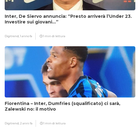
Inter, De Siervo annuncia: “Presto arriverà l’Under 23.
Investire sui giovani…”
Digitrend,
1 anno fa
1 min di lettura
Fiorentina – Inter, Dumfries (squalificato) ci sarà,
Zalewski no: il motivo
Digitrend,
2 anni fa
1 min di lettura