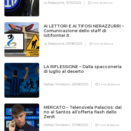
La Redazione,
31/10/2025
3 min di lettura
AI LETTORI E AI TIFOSI NERAZZURRI –
Comunicazione dello staff di
Iotifointer.it
La Redazione,
29/08/2025
1 min di lettura
LA RIFLESSIONE – Dalla spacconeria
di luglio al deserto
Matteo Tombolini,
28/08/2025
2 min di lettura
MERCATO – Telenovela Palacios: dal
no al Santos all’offerta flash dello
Zenit
Matteo Tombolini,
27/08/2025
1 min di lettura