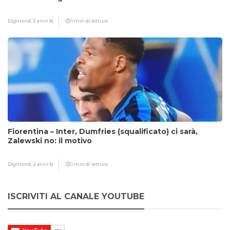
Digitrend,
2 anni fa
1 min di lettura
Fiorentina – Inter, Dumfries (squalificato) ci sarà,
Zalewski no: il motivo
Digitrend,
2 anni fa
1 min di lettura
ISCRIVITI AL CANALE YOUTUBE