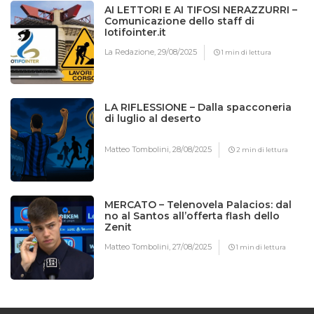
AI LETTORI E AI TIFOSI NERAZZURRI –
Comunicazione dello staff di
Iotifointer.it
La Redazione,
29/08/2025
1 min di lettura
LA RIFLESSIONE – Dalla spacconeria
di luglio al deserto
Matteo Tombolini,
28/08/2025
2 min di lettura
MERCATO – Telenovela Palacios: dal
no al Santos all’offerta flash dello
Zenit
Matteo Tombolini,
27/08/2025
1 min di lettura