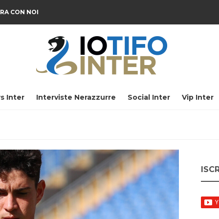
RA CON NOI
s Inter
Interviste Nerazzurre
Social Inter
Vip Inter
ISC