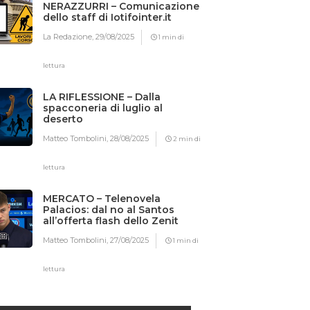
NERAZZURRI – Comunicazione
dello staff di Iotifointer.it
La Redazione,
29/08/2025
1 min di
lettura
LA RIFLESSIONE – Dalla
spacconeria di luglio al
deserto
Matteo Tombolini,
28/08/2025
2 min di
lettura
MERCATO – Telenovela
Palacios: dal no al Santos
all’offerta flash dello Zenit
Matteo Tombolini,
27/08/2025
1 min di
lettura