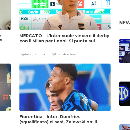
NEW
e
MERCATO – L’Inter vuole vincere il derby
i”
con il Milan per Leoni. Si punta sul
fattore Chivu
Digitrend,
1 anno fa
1 min di lettura
Fiorentina – Inter, Dumfries
(squalificato) ci sarà, Zalewski no: il
motivo