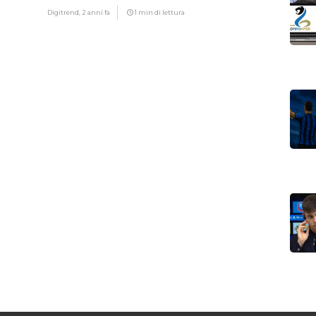
Digitrend,
2 anni fa
1 min di lettura