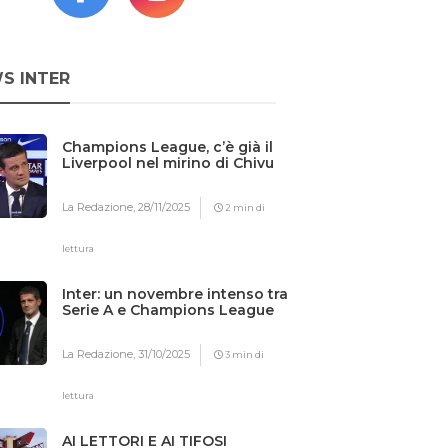
S INTER
Champions League, c’è già il
Liverpool nel mirino di Chivu
La Redazione,
28/11/2025
2 min di
lettura
Inter: un novembre intenso tra
Serie A e Champions League
La Redazione,
31/10/2025
3 min di
lettura
AI LETTORI E AI TIFOSI