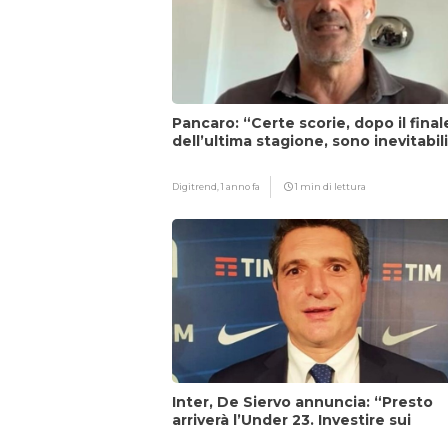
Pancaro: “Certe scorie, dopo il final
dell’ultima stagione, sono inevitabil
Digitrend,
1 anno fa
1 min di lettura
Inter, De Siervo annuncia: “Presto
arriverà l’Under 23. Investire sui
giovani…”