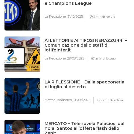
e Champions League
La Redazione,
31/10/2025
3 min di lettura
AI LETTORI E AI TIFOSI NERAZZURRI –
Comunicazione dello staff di
Iotifointer.it
La Redazione,
29/08/2025
1 min di lettura
LA RIFLESSIONE – Dalla spacconeria
di luglio al deserto
Matteo Tombolini,
28/08/2025
2 min di lettura
MERCATO – Telenovela Palacios: dal
no al Santos all’offerta flash dello
Zenit