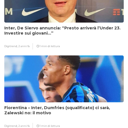
Inter, De Siervo annuncia: “Presto arriverà l’Under 23.
Investire sui giovani…”
Digitrend,
2 anni fa
1 min di lettura
Fiorentina – Inter, Dumfries (squalificato) ci sarà,
Zalewski no: il motivo
Digitrend,
2 anni fa
1 min di lettura