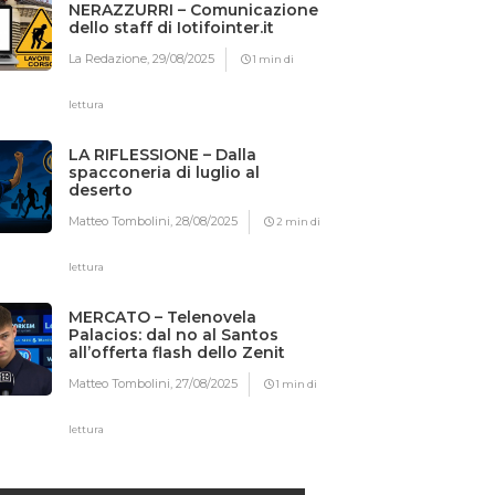
NERAZZURRI – Comunicazione
dello staff di Iotifointer.it
La Redazione,
29/08/2025
1 min di
lettura
LA RIFLESSIONE – Dalla
spacconeria di luglio al
deserto
Matteo Tombolini,
28/08/2025
2 min di
lettura
MERCATO – Telenovela
Palacios: dal no al Santos
all’offerta flash dello Zenit
Matteo Tombolini,
27/08/2025
1 min di
lettura