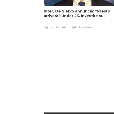
Inter, De Siervo annuncia: “Presto
arriverà l’Under 23. Investire sui
giovani…”
Digitrend,
1 anno fa
1 min di lettura