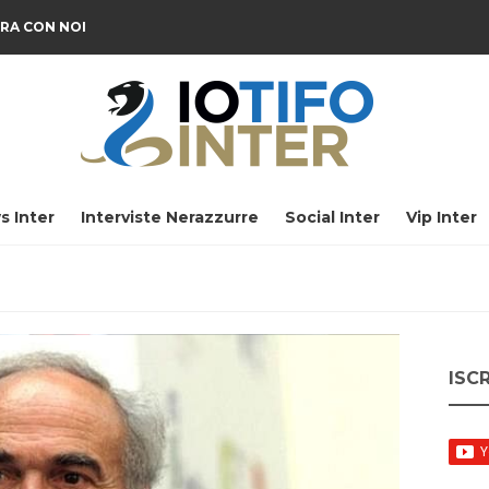
RA CON NOI
s Inter
Interviste Nerazzurre
Social Inter
Vip Inter
ISC