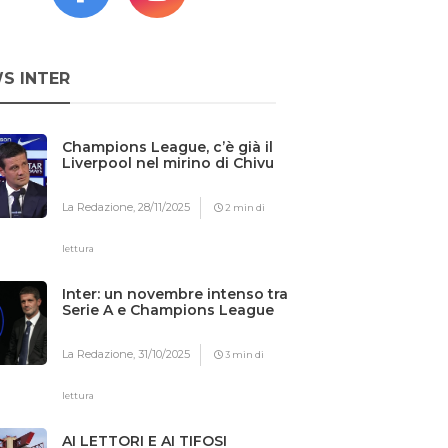
S INTER
Champions League, c’è già il
Liverpool nel mirino di Chivu
La Redazione,
28/11/2025
2 min di
lettura
Inter: un novembre intenso tra
Serie A e Champions League
La Redazione,
31/10/2025
3 min di
lettura
AI LETTORI E AI TIFOSI