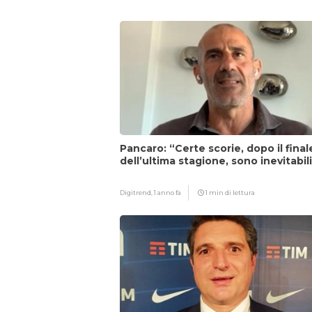
Pancaro: “Certe scorie, dopo il final
dell’ultima stagione, sono inevitabil
Digitrend,
1 anno fa
1 min di lettura