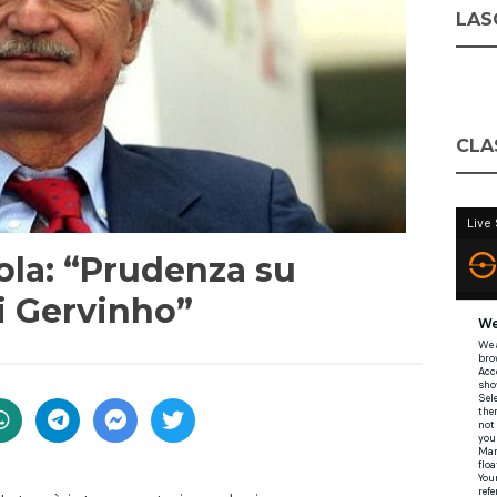
LASC
CLA
zola: “Prudenza su
i Gervinho”