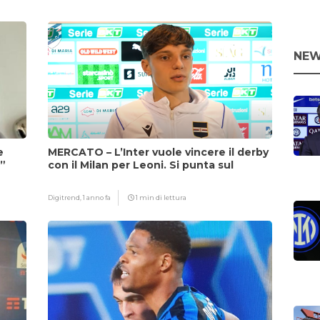
NEW
e
MERCATO – L’Inter vuole vincere il derby
i”
con il Milan per Leoni. Si punta sul
fattore Chivu
Digitrend,
1 anno fa
1 min di lettura