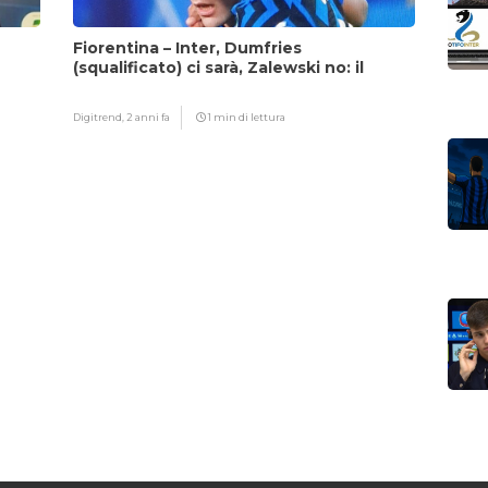
Fiorentina – Inter, Dumfries
(squalificato) ci sarà, Zalewski no: il
motivo
Digitrend,
2 anni fa
1 min di lettura