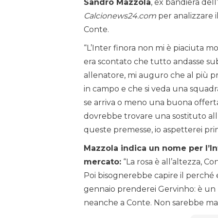
Sandro Mazzola
, ex bandiera dell
Calcionews24.com
per analizzare 
Conte.
“L’Inter finora non mi è piaciuta m
era scontato che tutto andasse sub
allenatore, mi auguro che al più pr
in campo e che si veda una squadra
se arriva o meno una buona offerta i
dovrebbe trovare una sostituto all
queste premesse, io aspetterei pri
Mazzola indica un nome per l’Int
mercato:
“La rosa è all’altezza, C
Poi bisognerebbe capire il perché e 
gennaio prenderei Gervinho: è un p
neanche a Conte. Non sarebbe male 