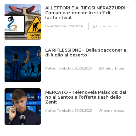
AI LETTORI E AI TIFOSI NERAZZURRI –
Comunicazione dello staff di
Iotifointer.it
La Redazione,
29/08/2025
1 min di lettura
LA RIFLESSIONE – Dalla spacconeria
di luglio al deserto
Matteo Tombolini,
28/08/2025
2 min di lettura
MERCATO – Telenovela Palacios: dal
no al Santos all’offerta flash dello
Zenit
Matteo Tombolini,
27/08/2025
1 min di lettura