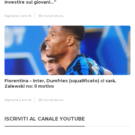
Investire sui giovani…”
Digitrend,
2 anni fa
1 min di lettura
Fiorentina – Inter, Dumfries (squalificato) ci sarà,
Zalewski no: il motivo
Digitrend,
2 anni fa
1 min di lettura
ISCRIVITI AL CANALE YOUTUBE