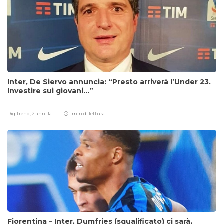
Inter, De Siervo annuncia: “Presto arriverà l’Under 23.
Investire sui giovani…”
Digitrend,
2 anni fa
1 min di lettura
Fiorentina – Inter, Dumfries (squalificato) ci sarà,